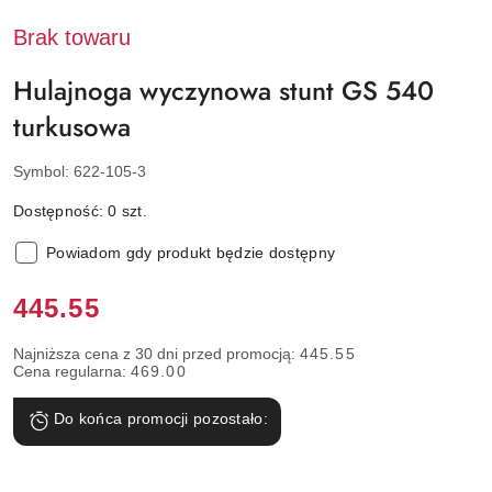
GLOBBER
Brak towaru
Hulajnoga wyczynowa stunt GS 540
turkusowa
Symbol:
622-105-3
Dostępność:
0
szt.
Powiadom gdy produkt będzie dostępny
Cena:
445.55
Najniższa cena z 30 dni przed promocją:
445.55
Cena regularna:
469.00
Do końca promocji pozostało: