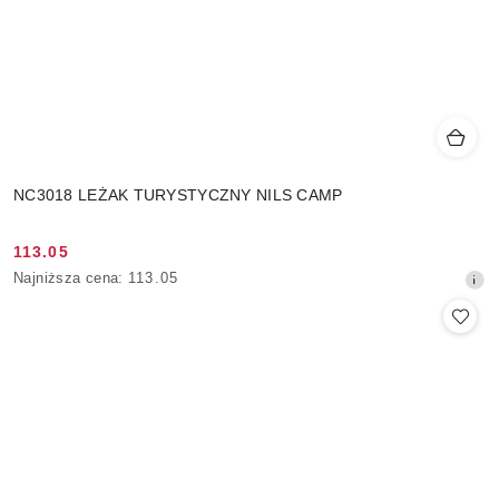
NC3018 LEŻAK TURYSTYCZNY NILS CAMP
113.05
Cena
Najniższa
Najniższa cena:
113.05
promocyjna:
cena
z
30
dni
przed
obniżką