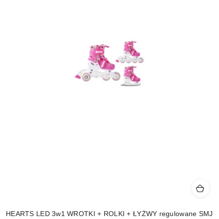
HEARTS LED 3w1 WROTKI + ROLKI + ŁYŻWY regulowane SMJ