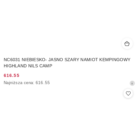
NC6031 NIEBIESKO- JASNO SZARY NAMIOT KEMPINGOWY
HIGHLAND NILS CAMP
616.55
Cena
Najniższa
Najniższa cena:
616.55
promocyjna:
cena
z
30
dni
przed
obniżką