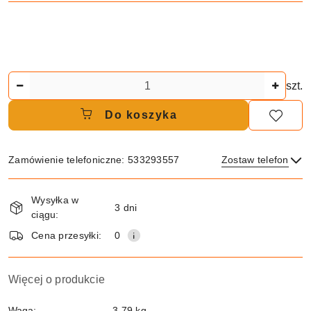
Ilość
szt.
Do koszyka
Zamówienie telefoniczne: 533293557
Zostaw telefon
Dostępność
Wysyłka w
i
3 dni
ciągu:
dostawa
Wyślij
Cena przesyłki:
0
Więcej o produkcie
Waga:
3.79 kg