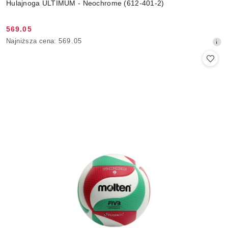
Hulajnoga ULTIMUM - Neochrome (612-401-2)
569.05
Cena
Najniższa
Najniższa cena:
569.05
promocyjna:
cena
z
30
dni
przed
obniżką