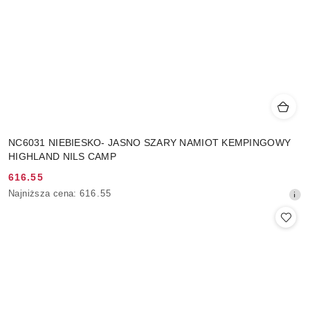
NC6031 NIEBIESKO- JASNO SZARY NAMIOT KEMPINGOWY
HIGHLAND NILS CAMP
616.55
Cena
Najniższa
Najniższa cena:
616.55
promocyjna:
cena
z
30
dni
przed
obniżką