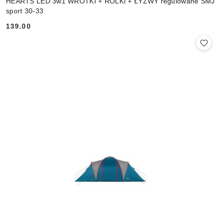
HEARTS LED 3w1 WROTKI + ROLKI + ŁYŻWY regulowane SMJ
sport 30-33
139.00
Cena: