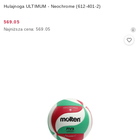
Hulajnoga ULTIMUM - Neochrome (612-401-2)
569.05
Cena
Najniższa
Najniższa cena:
569.05
promocyjna:
cena
z
30
dni
przed
obniżką