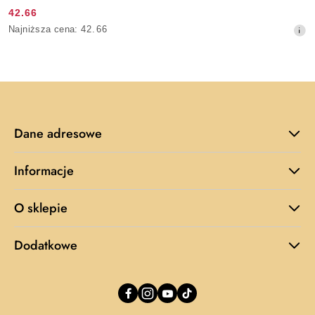
42.66
Cena
Najniższa
Najniższa cena:
42.66
promocyjna:
cena
z
30
dni
przed
obniżką
Dane adresowe
Informacje
O sklepie
Dodatkowe