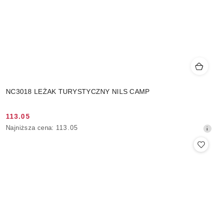
NC3018 LEŻAK TURYSTYCZNY NILS CAMP
113.05
Cena
Najniższa
Najniższa cena:
113.05
promocyjna:
cena
z
30
dni
przed
obniżką