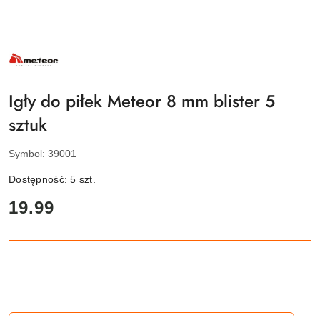
NAZWA
PRODUCENTA:
METEOR
Igły do piłek Meteor 8 mm blister 5
sztuk
Symbol:
39001
Dostępność:
5
szt.
cena:
19.99