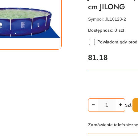
cm JILONG
Symbol:
JL16123-2
Dostępność:
0
szt.
Powiadom gdy produ
cena:
81.18
Ilość
szt.
Zamówienie telefoniczn
Dostępność