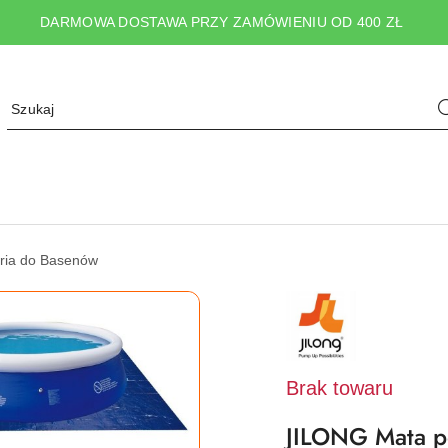
DARMOWA DOSTAWA PRZY ZAMÓWIENIU OD 400 ZŁ
ria do Basenów
NAZWA
PRODUCENTA:
JILONG
Brak towaru
JILONG Mata p