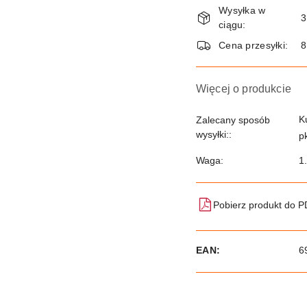
Wysyłka w
i
3
ciągu:
dostawa
Cena przesyłki:
8
Więcej o produkcie
K
Zalecany sposób
wysyłki::
p
Waga:
1
Pobierz produkt do 
EAN:
6