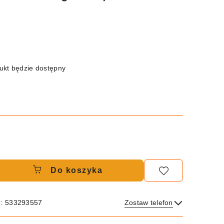
kt będzie dostępny
Do koszyka
e: 533293557
Zostaw telefon
Wyślij