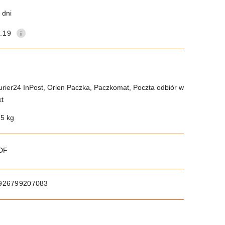
 dni
.19
urier24 InPost, Orlen Paczka, Paczkomat, Poczta odbiór w
kt
.5 kg
PDF
926799207083