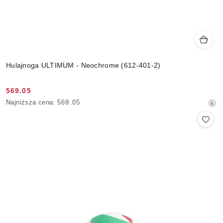
Hulajnoga ULTIMUM - Neochrome (612-401-2)
569.05
Cena
Najniższa
Najniższa cena:
569.05
promocyjna:
cena
z
30
dni
przed
obniżką