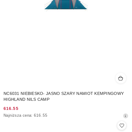
NC6031 NIEBIESKO- JASNO SZARY NAMIOT KEMPINGOWY
HIGHLAND NILS CAMP
616.55
Cena
Najniższa
Najniższa cena:
616.55
promocyjna:
cena
z
30