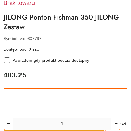
Brak towaru
JILONG Ponton Fishman 350 JILONG
Zestaw
Symbol:
Vic_607797
Dostępność:
0
szt.
Powiadom gdy produkt będzie dostępny
cena:
403.25
Ilość
szt.