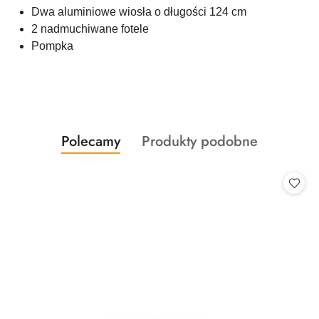
Dwa aluminiowe wiosła o długości 124 cm
2 nadmuchiwane fotele
Pompka
Produkty
Produkty
Polecamy
Produkty podobne
Pomiń karuzelę produktów
o
o
statusie:
statusie: