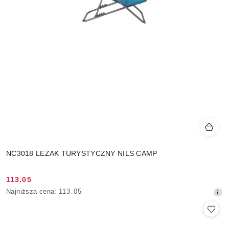
NC3018 LEŻAK TURYSTYCZNY NILS CAMP
113.05
Cena
Najniższa
Najniższa cena:
113.05
promocyjna:
cena
z
30
dni