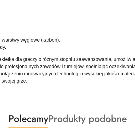
2 warstwy węglowe (karbon).
dy.
rakietka dla graczy o różnym stopniu zaawansowania, umożliwia
do profesjonalnych zawodów i turniejów, spełniając oczekiwan
połączeniu innowacyjnych technologii i wysokiej jakości materi
 swojej grze.
Produkty
Produkty
Polecamy
Produkty podobne
o
o