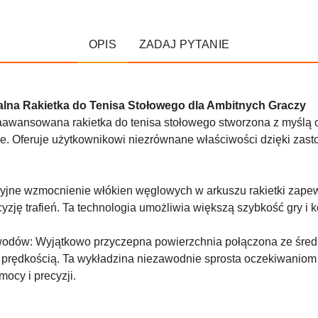
OPIS
ZADAJ PYTANIE
a Rakietka do Tenisa Stołowego dla Ambitnych Graczy
nsowana rakietka do tenisa stołowego stworzona z myślą o
rze. Oferuje użytkownikowi niezrównane właściwości dzięki zast
e wzmocnienie włókien węglowych w arkuszu rakietki zapewn
zję trafień. Ta technologia umożliwia większą szybkość gry i kon
dów: Wyjątkowo przyczepna powierzchnia połączona ze śred
prędkością. Ta wykładzina niezawodnie sprosta oczekiwanio
mocy i precyzji.