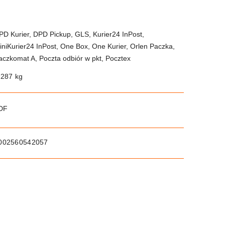
PD Kurier, DPD Pickup, GLS, Kurier24 InPost,
iniKurier24 InPost, One Box, One Kurier, Orlen Paczka,
aczkomat A, Poczta odbiór w pkt, Pocztex
.287 kg
PDF
002560542057