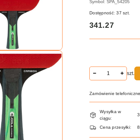
Symbol:
SPA_54205
Dostępność:
37
szt.
cena:
341.27
Ilość
szt.
Zamówienie telefoniczn
Dostępność
Wysyłka w
i
3
ciągu:
dostawa
Cena przesyłki:
8