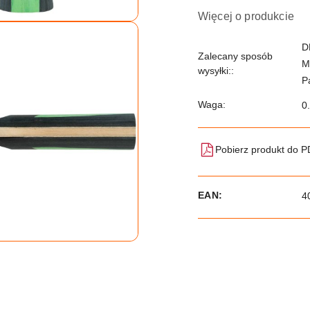
Więcej o produkcie
D
Zalecany sposób
M
wysyłki::
P
Waga:
0
Pobierz produkt do 
EAN:
4