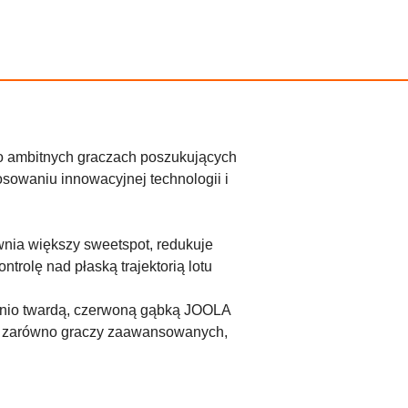
 ambitnych graczach poszukujących
osowaniu innowacyjnej technologii i
ia większy sweetspot, redukuje
trolę nad płaską trajektorią lotu
nio twardą, czerwoną gąbką JOOLA
m zarówno graczy zaawansowanych,