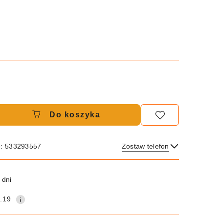
Do koszyka
e: 533293557
Zostaw telefon
Wyślij
 dni
.19