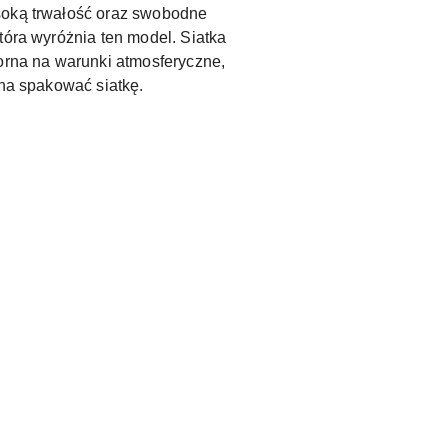
ysoką trwałość oraz swobodne
tóra wyróżnia ten model. Siatka
porna na warunki atmosferyczne,
żna spakować siatkę.