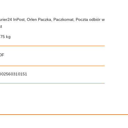
urier24 InPost, Orlen Paczka, Paczkomat, Poczta odbiór w
kt
.75 kg
PDF
002560310151