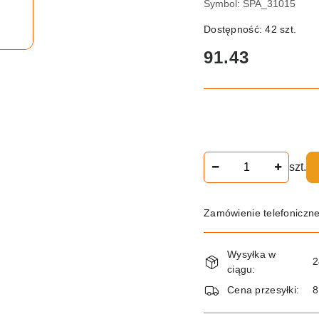
Symbol:
SPA_31015
Dostępność:
42
szt.
cena:
91.43
Ilość
szt.
Zamówienie telefoniczn
Dostępność
Wysyłka w
i
2
ciągu:
dostawa
Cena przesyłki:
8