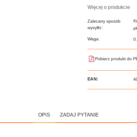
Więcej o produkcie
K
Zalecany sposób
wysyłki::
p
Waga:
0
Pobierz produkt do 
EAN:
4
OPIS
ZADAJ PYTANIE