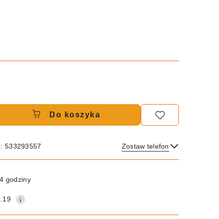
Do koszyka
e: 533293557
Zostaw telefon
Wyślij
4 godziny
.19