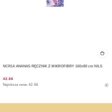
NCR14 ANANAS RĘCZNIK Z MIKROFIBRY 160x80 cm NILS
42.66
Cena
Najniższa
Najniższa cena:
42.66
promocyjna:
cena
z
30
dni
przed
obniżką