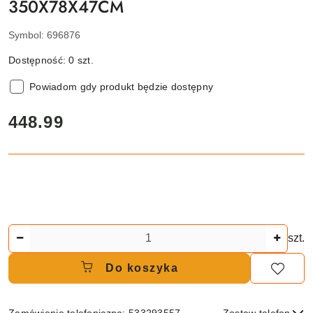
350X78X47CM
Symbol:
696876
Dostępność:
0
szt.
Powiadom gdy produkt będzie dostępny
cena:
448.99
Ilość
szt.
Do koszyka
Zamówienie telefoniczne: 533293557
Zostaw telefon