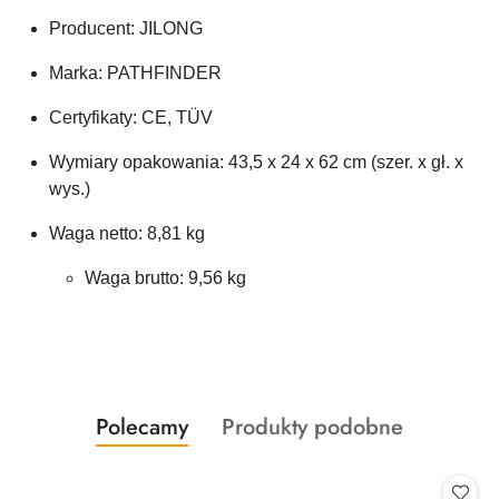
Producent: JILONG
Marka: PATHFINDER
Certyfikaty: CE, TÜV
Wymiary opakowania: 43,5 x 24 x 62 cm (szer. x gł. x
wys.)
Waga netto: 8,81 kg
Waga brutto: 9,56 kg
Produkty
Produkty
Polecamy
Produkty podobne
Pomiń karuzelę produktów
o
o
statusie:
statusie: