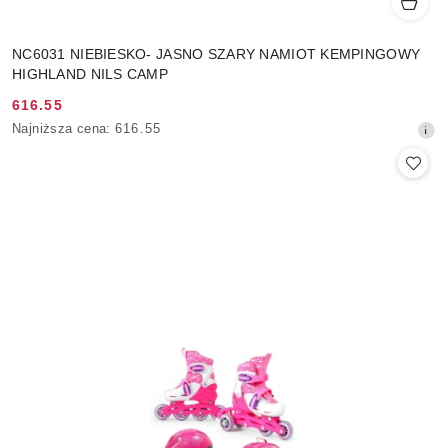
NC6031 NIEBIESKO- JASNO SZARY NAMIOT KEMPINGOWY
HIGHLAND NILS CAMP
616.55
Cena
Najniższa
Najniższa cena:
616.55
promocyjna:
cena
z
30
dni
przed
obniżką