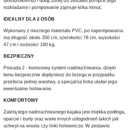
(bostońskiemu) i dołączonej do zestawu pompce jego
rozkładanie i pompowanie zajmuje kilka minut.
IDEALNY DLA 2 OSÓB
Wykonany z mocnego materiału PVC, po napompowaniu
ma długość około 350 cm, szerokości 78 cm, wysokości
47 cm i nośności 160 kg.
BEZPIECZNY
Posiada 2 - komorowy system nadmuchiwania, dzięki
temu bezpiecznie dopłyniesz do brzegu w przypadku
przebicia jednej warstwy, a specjalna linka ułatwi jego
ewentualne holowanie.
KOMFORTOWY
Zaletą tego nadmuchiwanego kajaka jest miękka podłoga,
oparcie i burty oraz wiele innych udogodnień takich jak
uchwyt na wiosła czy linki holownicze. W zestawie