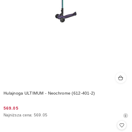
Hulajnoga ULTIMUM - Neochrome (612-401-2)
569.05
Cena
Najniższa
Najniższa cena:
569.05
promocyjna:
cena
z
30