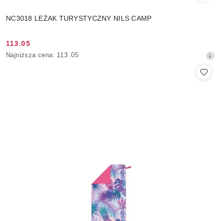
NC3018 LEŻAK TURYSTYCZNY NILS CAMP
113.05
Cena
Najniższa
Najniższa cena:
113.05
promocyjna:
cena
z
30
dni
przed
obniżką