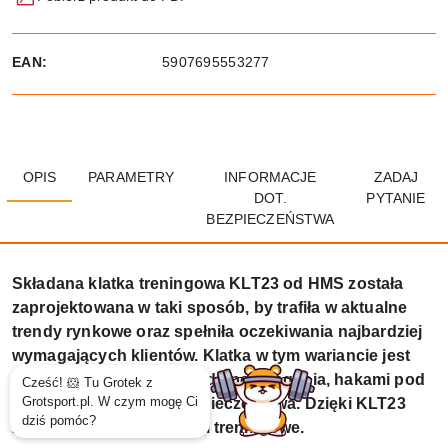
EAN:
5907695553277
OPIS
PARAMETRY
INFORMACJE
ZADAJ
DOT.
PYTANIE
BEZPIECZEŃSTWA
Składana klatka treningowa KLT23 od HMS została
zaprojektowana w taki sposób, by trafiła w aktualne
trendy rynkowe oraz spełniła oczekiwania najbardziej
wymagających klientów. Klatka w tym wariancie jest
sprzedawana z drążkiem do podciągania, hakami pod
gryf oraz podporami bezpieczeństwa. Dzięki KLT23
zyskasz nowe możliwości treningowe.