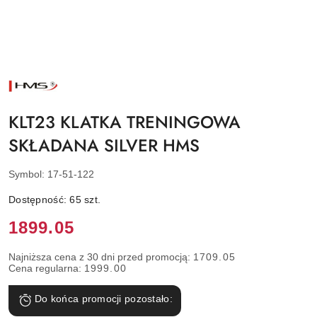
NAZWA
PRODUCENTA:
HMS
KLT23 KLATKA TRENINGOWA
SKŁADANA SILVER HMS
Symbol:
17-51-122
Dostępność:
65
szt.
Cena:
1899.05
Najniższa cena z 30 dni przed promocją:
1709.05
Cena regularna:
1999.00
Do końca promocji pozostało: