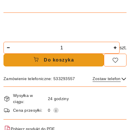
Ilość
szt.
Do koszyka
Zamówienie telefoniczne: 533293557
Zostaw telefon
Dostępność
Wysyłka w
i
24 godziny
ciągu:
dostawa
Wyślij
Cena przesyłki:
0
Pobierz produkt do PDF