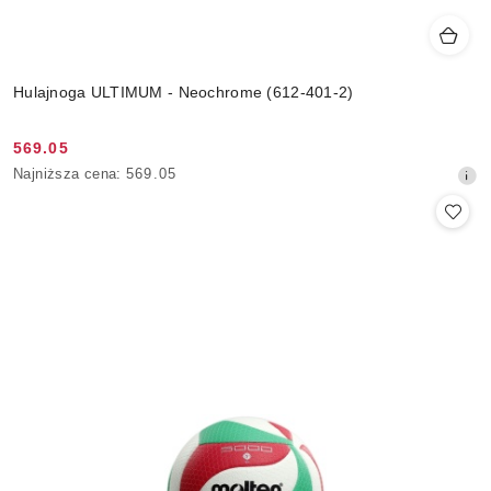
Hulajnoga ULTIMUM - Neochrome (612-401-2)
569.05
Cena
Najniższa
Najniższa cena:
569.05
promocyjna:
cena
z
30
dni
przed
obniżką