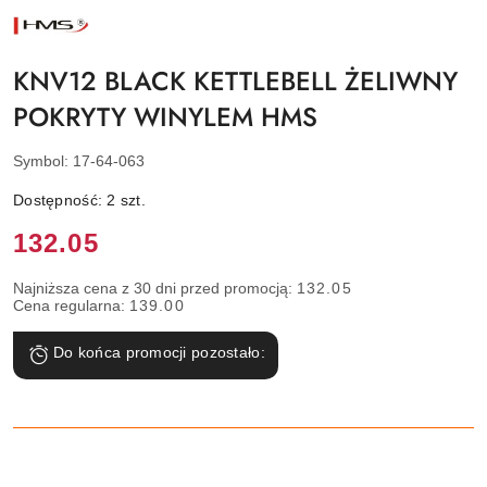
NAZWA
PRODUCENTA:
HMS
KNV12 BLACK KETTLEBELL ŻELIWNY
POKRYTY WINYLEM HMS
Symbol:
17-64-063
Dostępność:
2
szt.
Cena:
132.05
Najniższa cena z 30 dni przed promocją:
132.05
Cena regularna:
139.00
Do końca promocji pozostało: