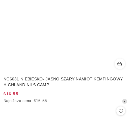
NC6031 NIEBIESKO- JASNO SZARY NAMIOT KEMPINGOWY
HIGHLAND NILS CAMP
616.55
Cena
Najniższa
Najniższa cena:
616.55
promocyjna:
cena
z
30
dni
przed