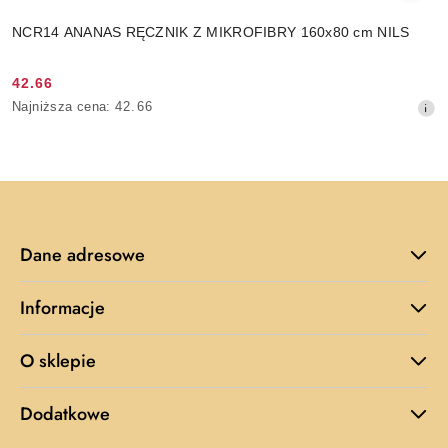
NCR14 ANANAS RĘCZNIK Z MIKROFIBRY 160x80 cm NILS
42.66
Cena
Najniższa
Najniższa cena:
42.66
promocyjna:
cena
z
30
dni
przed
obniżką
Dane adresowe
Informacje
O sklepie
Dodatkowe