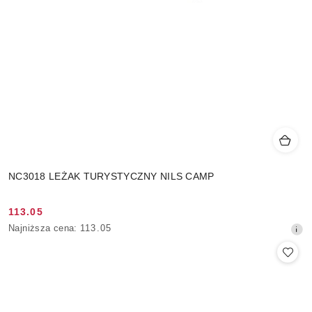
NC3018 LEŻAK TURYSTYCZNY NILS CAMP
113.05
Cena
Najniższa
Najniższa cena:
113.05
promocyjna:
cena
z
30
dni
przed
obniżką