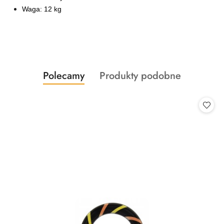
Waga: 12 kg
Produkty
Produkty
Polecamy
Produkty podobne
Pomiń karuzelę produktów
o
o
statusie:
statusie: