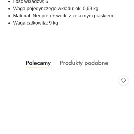
Ilość wkładów: 6
Waga pojedynczego wkładu: ok. 0,68 kg
Materiał: Neopren + worki z żelaznym piaskiem
Waga całkowita: 9 kg
Produkty
Produkty
Polecamy
Produkty podobne
Pomiń karuzelę produktów
o
o
statusie:
statusie: