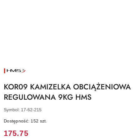
NAZWA
PRODUCENTA:
HMS
KOR09 KAMIZELKA OBCIĄŻENIOWA
REGULOWANA 9KG HMS
Symbol:
17-62-215
Dostępność:
152
szt.
Cena:
175.75