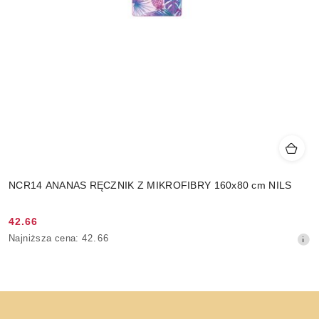
NCR14 ANANAS RĘCZNIK Z MIKROFIBRY 160x80 cm NILS
42.66
Cena
Najniższa
Najniższa cena:
42.66
promocyjna:
cena
z
30
dni
przed
obniżką