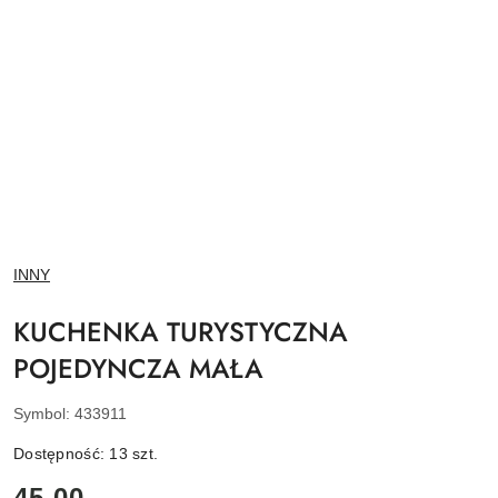
NAZWA
INNY
PRODUCENTA:
KUCHENKA TURYSTYCZNA
POJEDYNCZA MAŁA
Symbol:
433911
Dostępność:
13
szt.
cena:
45.00