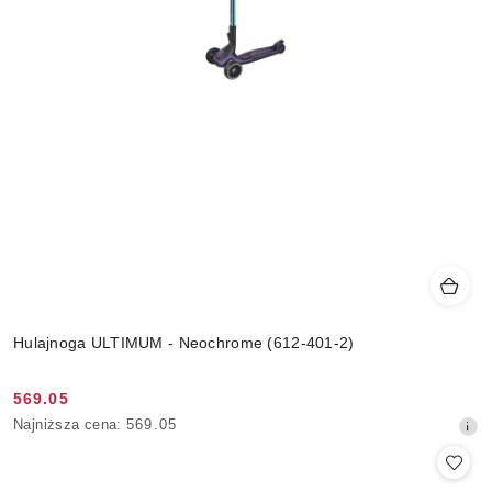
Hulajnoga ULTIMUM - Neochrome (612-401-2)
569.05
Cena
Najniższa
Najniższa cena:
569.05
promocyjna:
cena
z
30