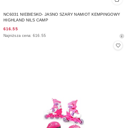
NC6031 NIEBIESKO- JASNO SZARY NAMIOT KEMPINGOWY
HIGHLAND NILS CAMP
616.55
Cena
Najniższa
Najniższa cena:
616.55
promocyjna:
cena
z
30
dni
przed
obniżką