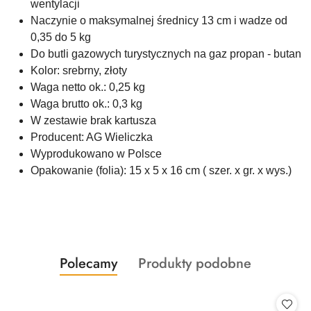
wentylacji
Naczynie o maksymalnej średnicy 13 cm i wadze od
0,35 do 5 kg
Do butli gazowych turystycznych na gaz propan - butan
Kolor: srebrny, złoty
Waga netto ok.: 0,25 kg
Waga brutto ok.: 0,3 kg
W zestawie brak kartusza
Producent: AG Wieliczka
Wyprodukowano w Polsce
Opakowanie (folia): 15 x 5 x 16 cm ( szer. x gr. x wys.)
Produkty
Produkty
Polecamy
Produkty podobne
Pomiń karuzelę produktów
o
o
statusie:
statusie: