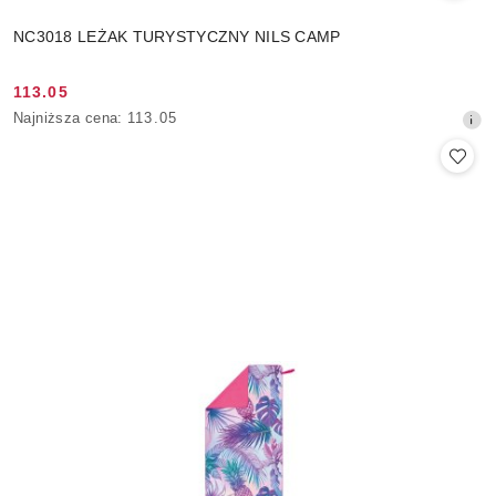
NC3018 LEŻAK TURYSTYCZNY NILS CAMP
113.05
Cena
Najniższa
Najniższa cena:
113.05
promocyjna:
cena
z
30
dni
przed
obniżką