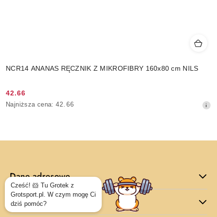
NCR14 ANANAS RĘCZNIK Z MIKROFIBRY 160x80 cm NILS
42.66
Cena
Najniższa
Najniższa cena:
42.66
promocyjna:
cena
z
30
dni
przed
obniżką
Dane adresowe
Informacje