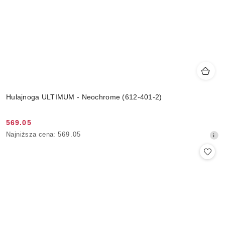
Hulajnoga ULTIMUM - Neochrome (612-401-2)
569.05
Cena
Najniższa
Najniższa cena:
569.05
promocyjna:
cena
z
30
dni
przed
obniżką