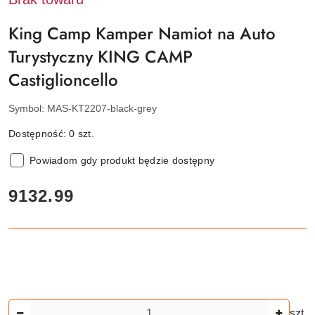
King Camp Kamper Namiot na Auto
Turystyczny KING CAMP
Castiglioncello
Symbol:
MAS-KT2207-black-grey
Dostępność:
0
szt.
Powiadom gdy produkt będzie dostępny
cena:
9132.99
Ilość
szt.