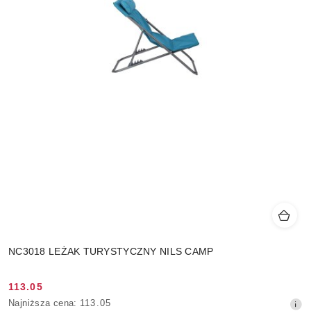
NC3018 LEŻAK TURYSTYCZNY NILS CAMP
113.05
Cena
Najniższa
Najniższa cena:
113.05
promocyjna: