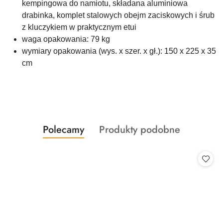
kempingowa do namiotu, składana aluminiowa
drabinka, komplet stalowych obejm zaciskowych i śrub
z kluczykiem w praktycznym etui
waga opakowania: 79 kg
wymiary opakowania (wys. x szer. x gł.): 150 x 225 x 35
cm
Produkty
Produkty
Polecamy
Produkty podobne
Pomiń karuzelę produktów
o
o
statusie:
statusie: