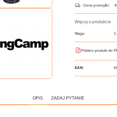
dostawa
Cena przesyłki:
8
Więcej o produkcie
Waga:
1
Pobierz produkt do 
EAN:
6
OPIS
ZADAJ PYTANIE