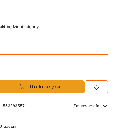
kt będzie dostępny
Do koszyka
e: 533293557
Zostaw telefon
Wyślij
8 godzin