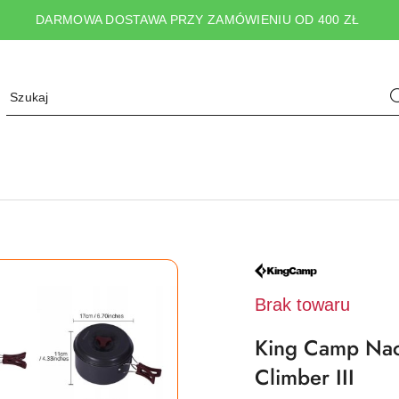
DARMOWA DOSTAWA PRZY ZAMÓWIENIU OD 400 ZŁ
NAZWA
PRODUCENTA:
KING
CAMP
Brak towaru
King Camp Nac
Climber III