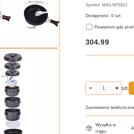
Symbol:
MAS-KP3912
Dostępność:
0
szt.
Powiadom gdy produ
cena:
304.99
Ilość
szt.
Zamówienie telefoniczn
Dostępność
Wysyłka w
i
4
ciągu: