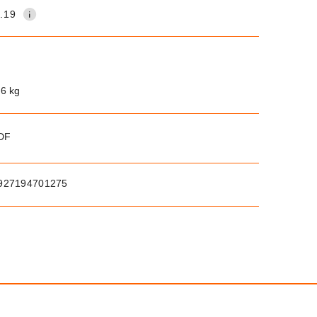
.19
.6 kg
PDF
927194701275