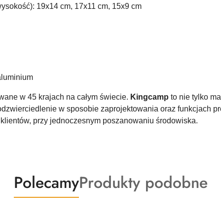
 wysokość): 19x14 cm, 17x11 cm, 15x9 cm
 aluminium
wane w 45 krajach na całym świecie.
Kingcamp
to nie tylko m
a odzwierciedlenie w sposobie zaprojektowania oraz funkcjach p
 klientów, przy jednoczesnym poszanowaniu środowiska.
Produkty
Produkty
Polecamy
Produkty podobne
o
o