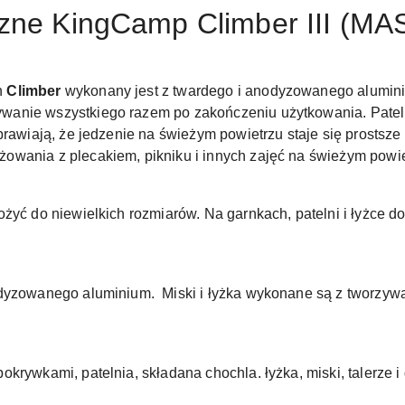
czne KingCamp Climber III (M
h
Climber
wykonany jest z twardego i anodyzowanego aluminium,
wanie wszystkiego razem po zakończeniu użytkowania. Pate
prawiają, że jedzenie na świeżym powietrzu staje się prostsz
owania z plecakiem, pikniku i innych zajęć na świeżym powie
żyć do niewielkich rozmiarów. Na garnkach, patelni i łyżce d
odyzowanego aluminium. Miski i łyżka wykonane są z tworzyw
krywkami, patelnia, składana chochla. łyżka, miski, talerze 