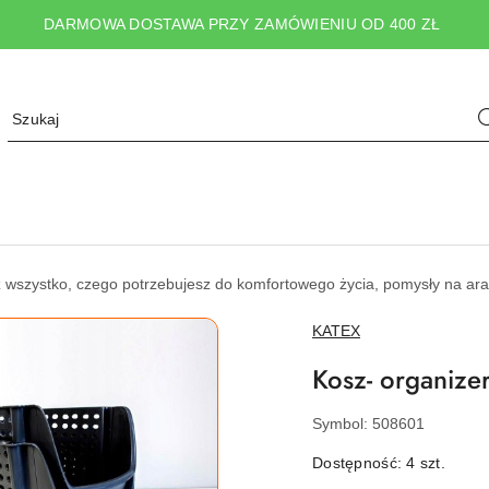
DARMOWA DOSTAWA PRZY ZAMÓWIENIU OD 400 ZŁ
wszystko, czego potrzebujesz do komfortowego życia, pomysły na ara
NAZWA
KATEX
PRODUCENTA:
Kosz- organize
Symbol:
508601
Dostępność:
4
szt.