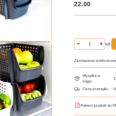
cena:
22.00
Ilość
szt.
Zamówienie telefoniczn
Dostępność
Wysyłka w
i
2
ciągu:
dostawa
Cena przesyłki:
8
Pobierz produkt do 