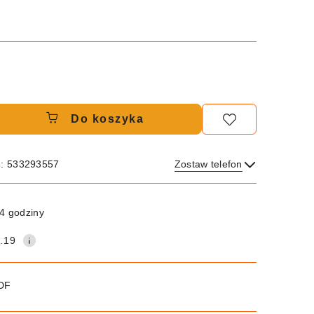
Do koszyka
e: 533293557
Zostaw telefon
Wyślij
4 godziny
.19
PDF