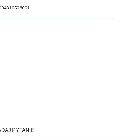
694816508601
ADAJ PYTANIE