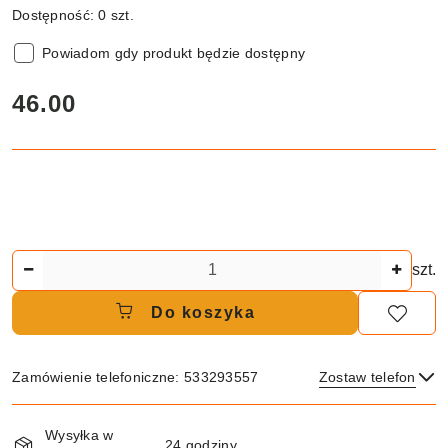
Dostępność:
0
szt.
Powiadom gdy produkt będzie dostępny
cena:
46.00
Ilość
szt.
Do koszyka
Zamówienie telefoniczne: 533293557
Zostaw telefon
Dostępność
Wysyłka w
i
24 godziny