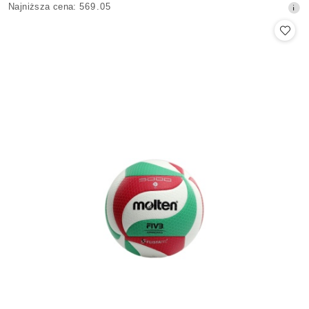
Najniższa
Najniższa cena:
569.05
promocyjna:
cena
z
30
dni
przed
obniżką