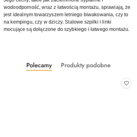
wodoodporność, wraz z łatwością montażu, sprawiają, że
jest idealnym towarzyszem letniego biwakowania, czy to
na kempingu, czy w dziczy. Stalowe szpilki i linki
mocujące są dołączone do szybkiego i łatwego montażu.
Produkty
Produkty
Polecamy
Produkty podobne
Pomiń karuzelę produktów
o
o
statusie:
statusie: