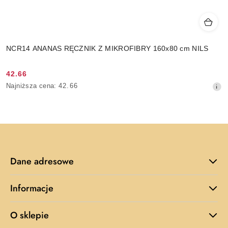
NCR14 ANANAS RĘCZNIK Z MIKROFIBRY 160x80 cm NILS
42.66
Cena
Najniższa
Najniższa cena:
42.66
promocyjna:
cena
z
30
dni
przed
obniżką
Dane adresowe
Informacje
O sklepie