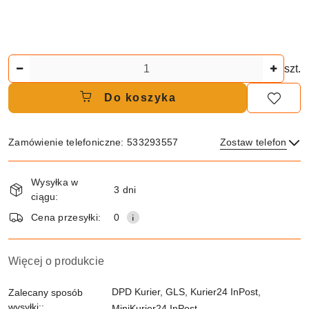
Ilość
szt.
Do koszyka
Zamówienie telefoniczne: 533293557
Zostaw telefon
Dostępność
Wysyłka w
i
3 dni
ciągu:
dostawa
Wyślij
Cena przesyłki:
0
Więcej o produkcie
DPD Kurier, GLS, Kurier24 InPost,
Zalecany sposób
wysyłki::
MiniKurier24 InPost