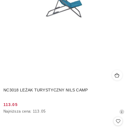
NC3018 LEŻAK TURYSTYCZNY NILS CAMP
113.05
Cena
Najniższa
Najniższa cena:
113.05
promocyjna:
cena
z
30