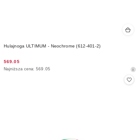
Hulajnoga ULTIMUM - Neochrome (612-401-2)
569.05
Cena
Najniższa
Najniższa cena:
569.05
promocyjna:
cena
z
30
dni
przed
obniżką