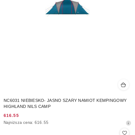
NC6031 NIEBIESKO- JASNO SZARY NAMIOT KEMPINGOWY
HIGHLAND NILS CAMP
616.55
Cena
Najniższa
Najniższa cena:
616.55
promocyjna:
cena
z