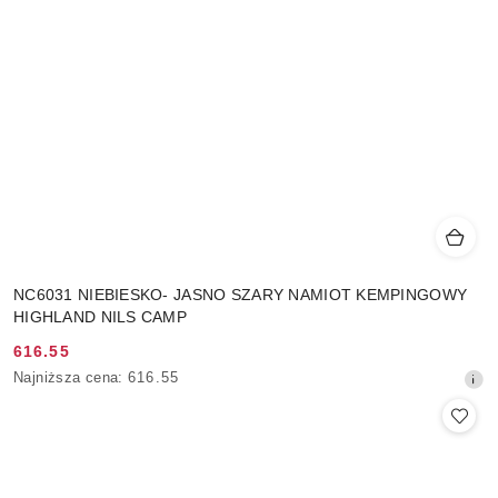
NC6031 NIEBIESKO- JASNO SZARY NAMIOT KEMPINGOWY
HIGHLAND NILS CAMP
616.55
Cena
Najniższa
Najniższa cena:
616.55
promocyjna:
cena
z
30
dni
przed
obniżką