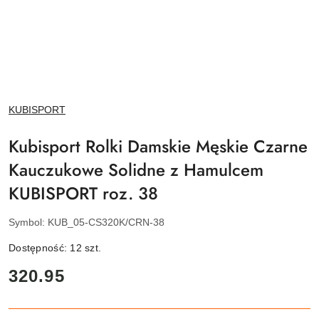
NAZWA
KUBISPORT
PRODUCENTA:
Kubisport Rolki Damskie Męskie Czarne
Kauczukowe Solidne z Hamulcem
KUBISPORT roz. 38
Symbol:
KUB_05-CS320K/CRN-38
Dostępność:
12
szt.
cena:
320.95