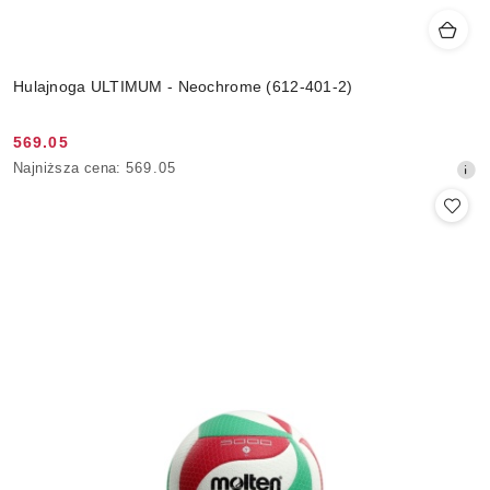
Hulajnoga ULTIMUM - Neochrome (612-401-2)
569.05
Cena
Najniższa
Najniższa cena:
569.05
promocyjna:
cena
z
30
dni
przed
obniżką