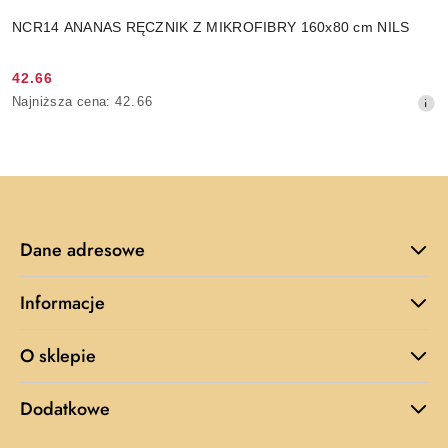
NCR14 ANANAS RĘCZNIK Z MIKROFIBRY 160x80 cm NILS
42.66
Cena
Najniższa
Najniższa cena:
42.66
promocyjna:
cena
z
30
dni
przed
obniżką
Dane adresowe
Informacje
O sklepie
Dodatkowe