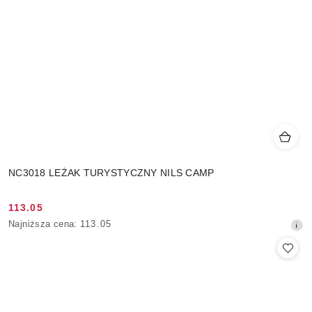
NC3018 LEŻAK TURYSTYCZNY NILS CAMP
113.05
Cena
Najniższa
Najniższa cena:
113.05
promocyjna:
cena
z
30
dni
przed
obniżką