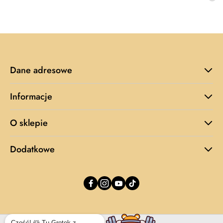
promocyjna:
cena
z
30
dni
przed
obniżką
Dane adresowe
Informacje
O sklepie
Dodatkowe
Cześć! 🐹 Tu Grotek z