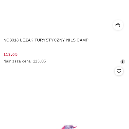
NC3018 LEŻAK TURYSTYCZNY NILS CAMP
113.05
Cena
Najniższa
Najniższa cena:
113.05
promocyjna:
cena
z
30
dni
przed
obniżką