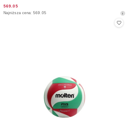
569.05
Cena
Najniższa
Najniższa cena:
569.05
promocyjna:
cena
z
30
dni
przed
obniżką