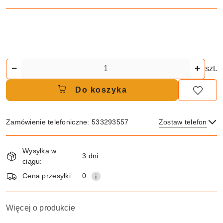
Ilość
szt.
Do koszyka
Zamówienie telefoniczne: 533293557
Zostaw telefon
Dostępność
Wysyłka w
i
3 dni
ciągu:
dostawa
Wyślij
Cena przesyłki:
0
Więcej o produkcie