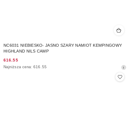
NC6031 NIEBIESKO- JASNO SZARY NAMIOT KEMPINGOWY
HIGHLAND NILS CAMP
616.55
Cena
Najniższa
Najniższa cena:
616.55
promocyjna:
cena
z
30
dni
przed
obniżką