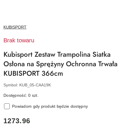
NAZWA
KUBISPORT
PRODUCENTA:
Brak towaru
Kubisport Zestaw Trampolina Siatka
Osłona na Sprężyny Ochronna Trwała
KUBISPORT 366cm
Symbol:
KUB_05-CAA19K
Dostępność:
0
szt.
Powiadom gdy produkt będzie dostępny
cena:
1273.96