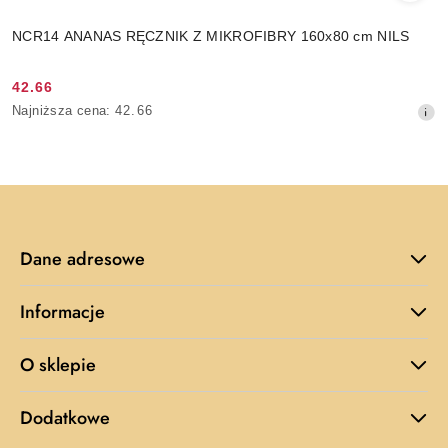
NCR14 ANANAS RĘCZNIK Z MIKROFIBRY 160x80 cm NILS
42.66
Cena
Najniższa
Najniższa cena:
42.66
promocyjna:
cena
z
30
dni
przed
obniżką
Dane adresowe
Informacje
O sklepie
Dodatkowe