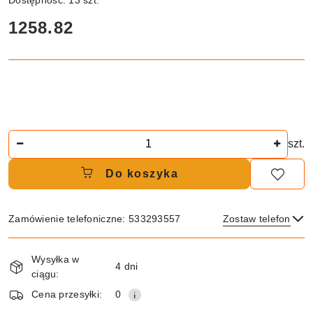
cena:
1258.82
Ilość
szt.
Do koszyka
Zamówienie telefoniczne: 533293557
Zostaw telefon
Dostępność
Wysyłka w
i
4 dni
ciągu:
dostawa
Wyślij
Cena przesyłki:
0