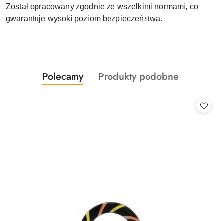
Został opracowany zgodnie ze wszelkimi normami, co
gwarantuje wysoki poziom bezpieczeństwa.
Produkty
Produkty
Polecamy
Produkty podobne
Pomiń karuzelę produktów
o
o
statusie:
statusie: