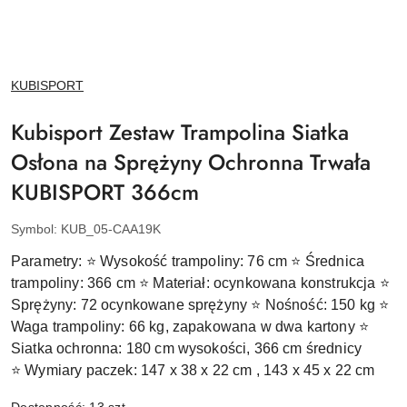
NAZWA
KUBISPORT
PRODUCENTA:
Kubisport Zestaw Trampolina Siatka
Osłona na Sprężyny Ochronna Trwała
KUBISPORT 366cm
Symbol:
KUB_05-CAA19K
Parametry:
⭐ Wysokość trampoliny:
76 cm
⭐ Średnica
trampoliny:
366 cm
⭐ Materiał:
ocynkowana konstrukcja
⭐
Sprężyny:
72 ocynkowane sprężyny
⭐ Nośność:
150 kg
⭐
Waga trampoliny:
66 kg, zapakowana w dwa kartony
⭐
Siatka ochronna:
180 cm wysokości, 366 cm średnicy
⭐
Wymiary paczek:
147 x 38 x 22 cm , 143 x 45 x 22 cm
Dostępność:
13
szt.