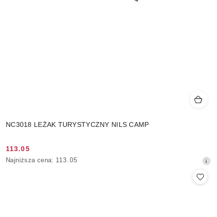
NC3018 LEŻAK TURYSTYCZNY NILS CAMP
113.05
Cena
Najniższa
Najniższa cena:
113.05
promocyjna:
cena
z
30
dni
przed
obniżką