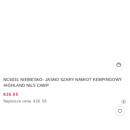
NC6031 NIEBIESKO- JASNO SZARY NAMIOT KEMPINGOWY
HIGHLAND NILS CAMP
616.55
Cena
Najniższa
Najniższa cena:
616.55
promocyjna:
cena
z
30
dni
przed