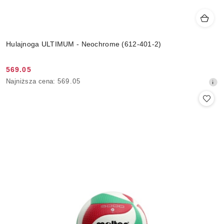
Hulajnoga ULTIMUM - Neochrome (612-401-2)
569.05
Cena
Najniższa
Najniższa cena:
569.05
promocyjna:
cena
z
30
dni
przed
obniżką