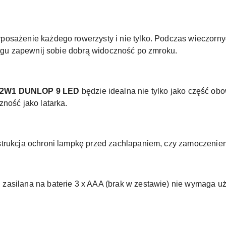
osażenie każdego rowerzysty i nie tylko. Podczas wieczorny
kingu zapewnij sobie dobrą widoczność po zmroku.
2W1 DUNLOP 9 LED
będzie idealna nie tylko jako część ob
ność jako latarka.
strukcja ochroni lampkę przed zachlapaniem, czy zamoczeni
zasilana na baterie 3 x AAA (brak w zestawie) nie wymaga u