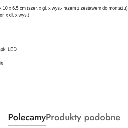
 10 x 6,5 cm (szer. x gł. x wys.- razem z zestawem do montażu)
r. x dł. x wys.)
mpki LED
ie
Produkty
Produkty
Polecamy
Produkty podobne