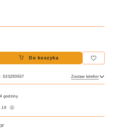
Do koszyka
e: 533293557
Zostaw telefon
Wyślij
4 godziny
.19
PDF