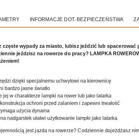
AMETRY
INFORMACJE DOT. BEZPIECZEŃSTWA
Z
sz częste wypady za miasto, lubisz jeździć lub spacerować
odziennie jeździsz na rowerze do pracy? LAMPKA ROWE
ażeniem!
zędzi dzięki specjalnemu uchwytowi na kierownicę
i bardzo jasne światło
 jej w charakterze lampki na rower lub jako latarka
nstrukcja ochroni przed zalaniem i zapewni trwałość
e wymaga użycia dynama
na nadgarstek ułatwi użytkowanie lampki jako latarka
rzyjemnością jest jazda na rowerze? Codziennie dojeżdżasz ni