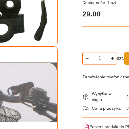
Dostępność:
1
szt.
cena:
29.00
Ilość
szt.
Zamówienie telefoniczn
Dostępność
Wysyłka w
i
2
ciągu:
dostawa
Cena przesyłki:
8
Pobierz produkt do 