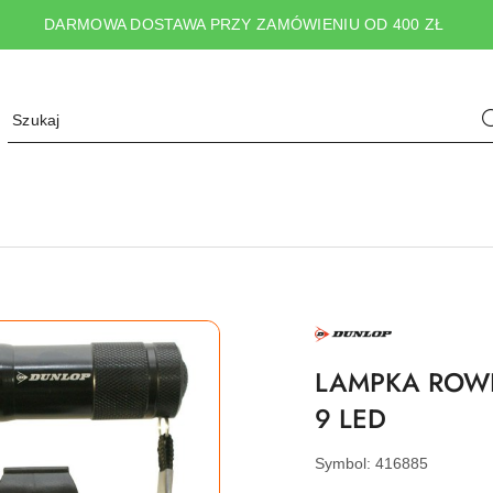
DARMOWA DOSTAWA PRZY ZAMÓWIENIU OD 400 ZŁ
NAZWA
PRODUCENTA:
DUNLOP
LAMPKA ROW
9 LED
Symbol:
416885