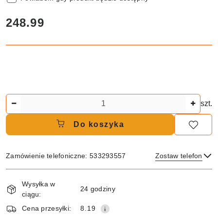
cena:
248.99
Ilość
szt.
Do koszyka
Zamówienie telefoniczne: 533293557
Zostaw telefon
Dostępność
Wysyłka w
i
24 godziny
ciągu:
dostawa
Wyślij
Cena przesyłki:
8.19