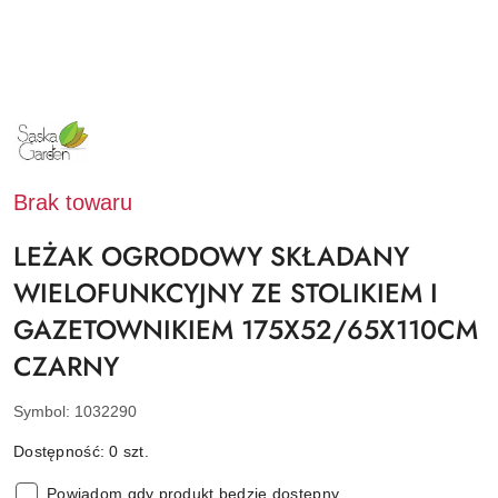
NAZWA
PRODUCENTA:
SASKA
GARDEN
Brak towaru
LEŻAK OGRODOWY SKŁADANY
WIELOFUNKCYJNY ZE STOLIKIEM I
GAZETOWNIKIEM 175X52/65X110CM
CZARNY
Symbol:
1032290
Dostępność:
0
szt.
Powiadom gdy produkt będzie dostępny