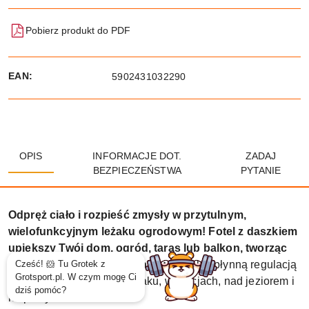
Pobierz produkt do PDF
EAN:
5902431032290
OPIS
INFORMACJE DOT.
ZADAJ
BEZPIECZEŃSTWA
PYTANIE
Odpręż ciało i rozpieść zmysły w przytulnym,
wielofunkcyjnym leżaku ogrodowym! Fotel z daszkiem
upiększy Twój dom, ogród, taras lub balkon, tworząc
wyjątkowe miejsce do relaksu.
Leżak z płynną regulacją
wykorzystasz także na biwaku, wakacjach, nad jeziorem i
na plaży.