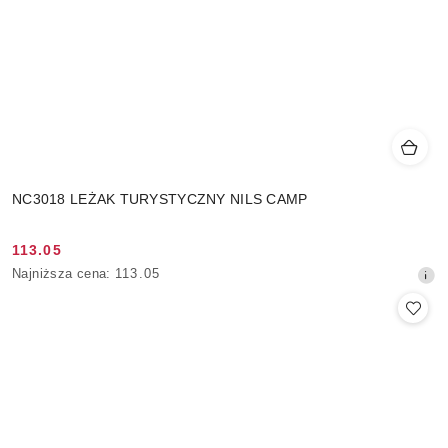
NC3018 LEŻAK TURYSTYCZNY NILS CAMP
113.05
Cena
Najniższa
Najniższa cena:
113.05
promocyjna:
cena
z
30
dni
przed
obniżką