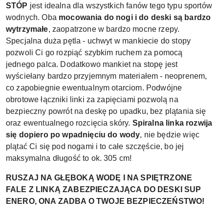
STÓP
jest idealna dla wszystkich fanów tego typu sportów
wodnych. Oba
mocowania do nogi i do deski są bardzo
wytrzymałe
, zaopatrzone w bardzo mocne rzepy.
Specjalna duża pętla - uchwyt w mankiecie do stopy
pozwoli Ci go rozpiąć szybkim ruchem za pomocą
jednego palca. Dodatkowo mankiet na stopę jest
wyściełany bardzo przyjemnym materiałem - neoprenem,
co zapobiegnie ewentualnym otarciom. Podwójne
obrotowe łączniki linki za zapięciami pozwolą na
bezpieczny powrót na deskę po upadku, bez plątania się
oraz ewentualnego rozcięcia skóry.
Spiralna linka rozwija
się dopiero po wpadnięciu do wody
, nie będzie więc
plątać Ci się pod nogami i to całe szczęście, bo jej
maksymalna długość to ok. 305 cm!
RUSZAJ NA GŁĘBOKĄ WODĘ I NA SPIĘTRZONE
FALE Z LINKĄ ZABEZPIECZAJĄCA DO DESKI SUP
ENERO, ONA ZADBA O TWOJE BEZPIECZEŃSTWO!