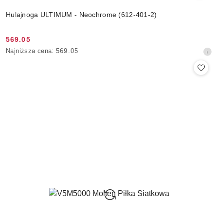
Hulajnoga ULTIMUM - Neochrome (612-401-2)
569.05
Cena
Najniższa
Najniższa cena:
569.05
promocyjna:
cena
z
30
dni
przed
obniżką