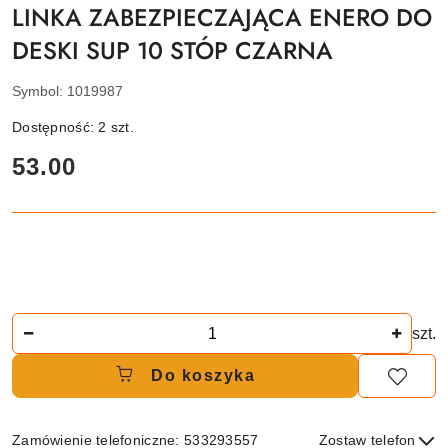
LINKA ZABEZPIECZAJĄCA ENERO DO
DESKI SUP 10 STÓP CZARNA
Symbol:
1019987
Dostępność:
2
szt.
cena:
53.00
Ilość
szt.
Do koszyka
Zamówienie telefoniczne: 533293557
Zostaw telefon