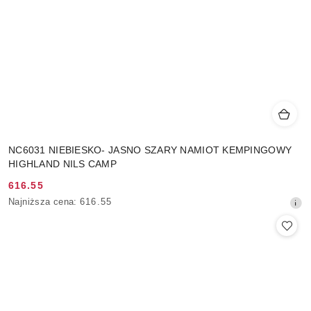
NC6031 NIEBIESKO- JASNO SZARY NAMIOT KEMPINGOWY
HIGHLAND NILS CAMP
616.55
Cena
Najniższa
Najniższa cena:
616.55
promocyjna:
cena
z
30
dni
przed
obniżką