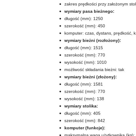
zakres prędkości przy założonym stol
wymiary pasa bieżnego:
długość (mm): 1250
szerokość (mm): 450
komputer: czas, dystans, prędkość, ka
wymiary bieżni (rozłożony):
długość (mm): 1515
szerokość (mm): 770
wysokość (mm): 1010
możliwość składania bieżni: tak
wymiary bieżni (złożony):
długość (mm): 1581
szerokość (mm): 770
wysokość (mm): 138
wymiary stolika:
długość (mm): 405
szerokość (mm): 842
komputer (funkcje):
maksymalna waga użytkownika (kg):