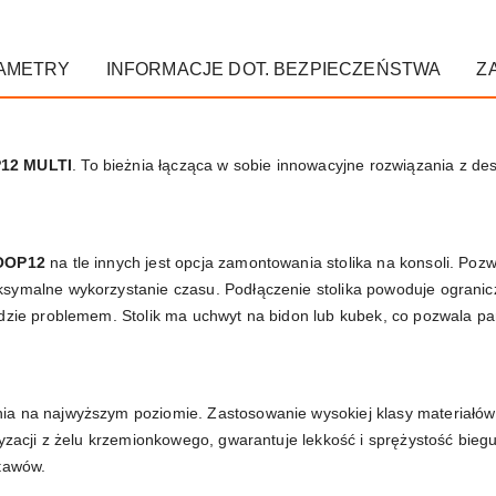
AMETRY
INFORMACJE DOT. BEZPIECZEŃSTWA
Z
12 MULTI
. To bieżnia łącząca w sobie innowacyjne rozwiązania z de
OOP12
na tle innych jest opcja zamontowania stolika na konsoli. Pozw
symalne wykorzystanie czasu. Podłączenie stolika powoduje ogranicz
ędzie problemem. Stolik ma uchwyt na bidon lub kubek, co pozwala p
nia na najwyższym poziomie. Zastosowanie wysokiej klasy materiałów
tyzacji z żelu krzemionkowego, gwarantuje lekkość i sprężystość bie
stawów.