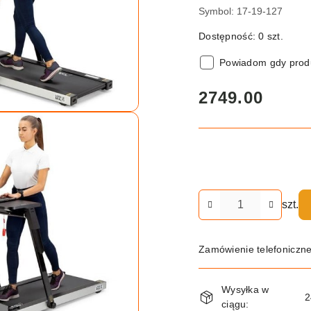
Symbol:
17-19-127
Dostępność:
0
szt.
Powiadom gdy produ
cena:
2749.00
Ilość
szt.
Zamówienie telefoniczn
Dostępność
Wysyłka w
i
2
ciągu: