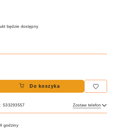
kt będzie dostępny
Do koszyka
e: 533293557
Zostaw telefon
Wyślij
4 godziny