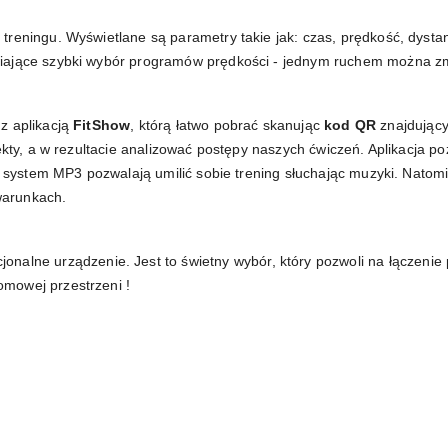
reningu. Wyświetlane są parametry takie jak: czas, prędkość, dystans
iające szybki wybór programów prędkości - jednym ruchem można zmi
z aplikacją
FitShow
, którą łatwo pobrać skanując
kod QR
znajdujący 
fekty, a w rezultacie analizować postępy naszych ćwiczeń. Aplikacja p
i system MP3 pozwalają umilić sobie trening słuchając muzyki. Natomia
warunkach.
cjonalne urządzenie. Jest to świetny wybór, który pozwoli na łączenie
mowej przestrzeni !