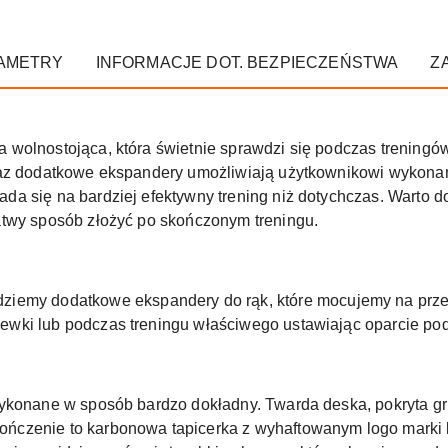
AMETRY
INFORMACJE DOT. BEZPIECZEŃSTWA
Z
ka wolnostojąca, która świetnie sprawdzi się podczas trenin
raz dodatkowe ekspandery umożliwiają użytkownikowi wykona
a się na bardziej efektywny trening niż dotychczas. Warto do
atwy sposób złożyć po skończonym treningu.
ziemy dodatkowe ekspandery do rąk, które mocujemy na przed
wki lub podczas treningu właściwego ustawiając oparcie po
ykonane w sposób bardzo dokładny. Twarda deska, pokryta gru
ńczenie to karbonowa tapicerka z wyhaftowanym logo marki