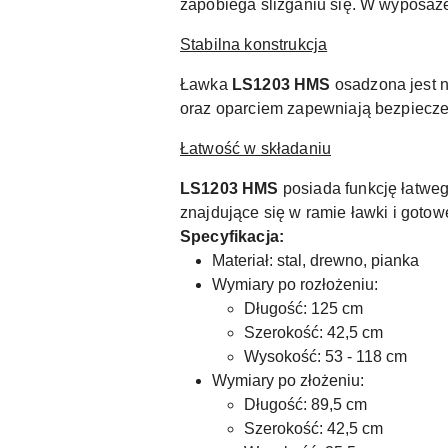
zapobiega ślizganiu się. W wyposaże
Stabilna konstrukcja
Ławka
LS1203 HMS
osadzona jest n
oraz oparciem zapewniają bezpieczeń
Łatwość w składaniu
LS1203 HMS
posiada funkcję łatweg
znajdujące się w ramie ławki i gotow
Specyfikacja:
Materiał: stal, drewno, pianka
Wymiary po rozłożeniu:
Długość: 125 cm
Szerokość: 42,5 cm
Wysokość: 53 - 118 cm
Wymiary po złożeniu:
Długość: 89,5 cm
Szerokość: 42,5 cm