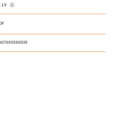
.19
PDF
907695596939