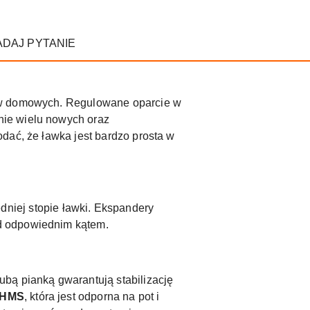
ADAJ PYTANIE
gów domowych. Regulowane oparcie w
nie wielu nowych oraz
dać, że ławka jest bardzo prosta w
niej stopie ławki. Ekspandery
d odpowiednim kątem.
bą pianką gwarantują stabilizację
HMS
, która jest odporna na pot i