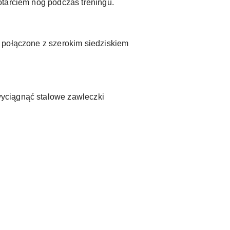
otarciem nóg podczas treningu.
e połączone z szerokim siedziskiem
wyciągnąć stalowe zawleczki