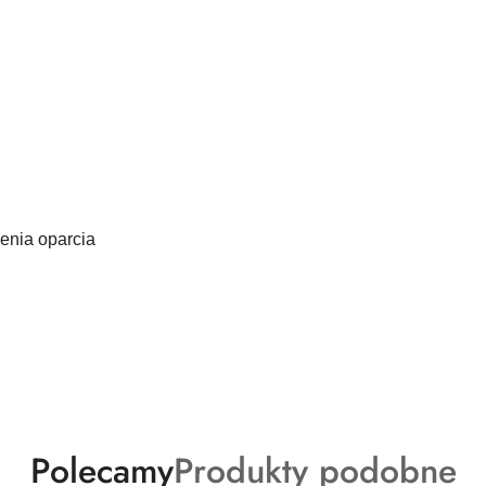
enia oparcia
Produkty
Produkty
Polecamy
Produkty podobne