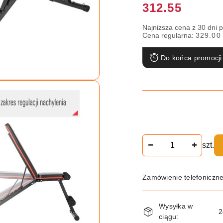
Cena:
312.55
Najniższa cena z 30 dni 
Cena regularna:
329.00
Do końca promocji
Ilość
szt.
Zamówienie telefoniczn
Dostępność
Wysyłka w
i
2
ciągu: