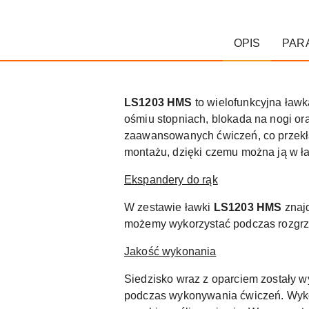
OPIS
PAR
LS1203 HMS
to wielofunkcyjna ław
ośmiu stopniach, blokada na nogi o
zaawansowanych ćwiczeń, co przekład
montażu, dzięki czemu można ją w ł
Ekspandery do rąk
W zestawie ławki
LS1203 HMS
znajd
możemy wykorzystać podczas rozgrze
Jakość wykonania
Siedzisko wraz z oparciem zostały w
podczas wykonywania ćwiczeń. Wyko