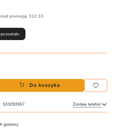
przed promocją:
312.55
 pozostało:
Do koszyka
e: 533293557
Zostaw telefon
Wyślij
4 godziny