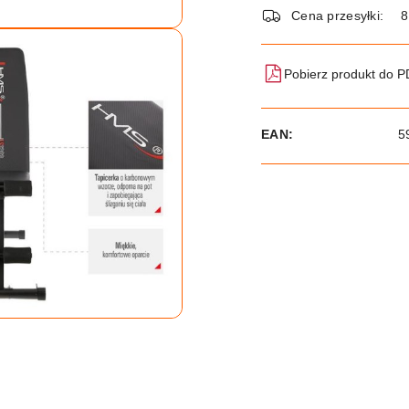
dostawa
Cena przesyłki:
8
Pobierz produkt do 
EAN:
5