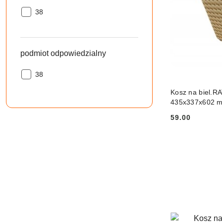
producent
38
odpowiedzialny:
podmiot odpowiedzialny
podmiot
38
odpowiedzialny:
PRO
Kosz na biel.R
435x337x602 
59.00
Cena: