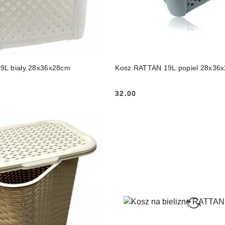
DUKT NIEDOSTĘPNY
DO KOSZYKA
9L biały 28x36x28cm
Kosz RATTAN 19L popiel 28x36
32.00
Cena: