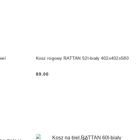
PRODUKT NIEDOSTĘPNY
iel
Kosz rogowy RATTAN 52l-biały 402x402x580
89.00
Cena: