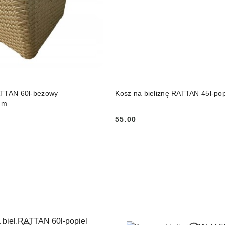
DUKT NIEDOSTĘPNY
DO KOSZYKA
ATTAN 60l-beżowy
Kosz na bieliznę RATTAN 45l-pop
mm
55.00
Cena: