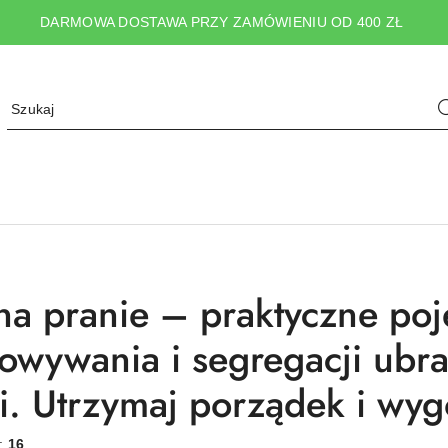
DARMOWA DOSTAWA PRZY ZAMÓWIENIU OD 400 ZŁ
na pranie – praktyczne poj
owywania i segregacji ubrań
ni. Utrzymaj porządek i w
w:
16