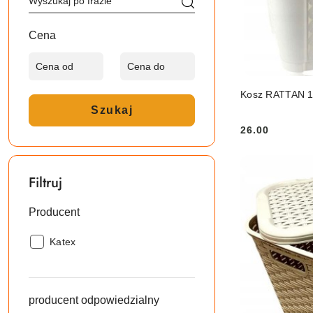
Cena
PRO
Kosz RATTAN 1
Szukaj
26.00
Cena:
Filtruj
Producent
Producent:
Katex
producent odpowiedzialny