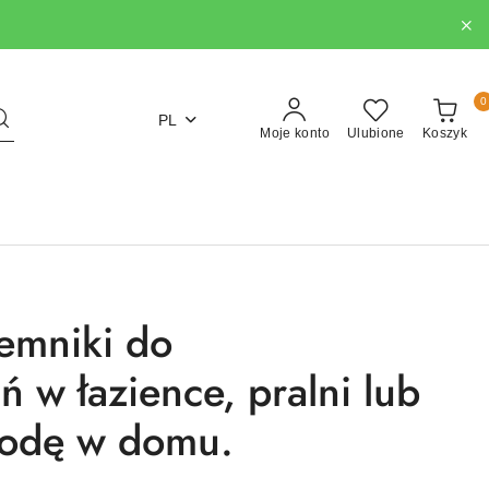
0
PL
Moje konto
Ulubione
Koszyk
emniki do
 w łazience, pralni lub
ygodę w domu.