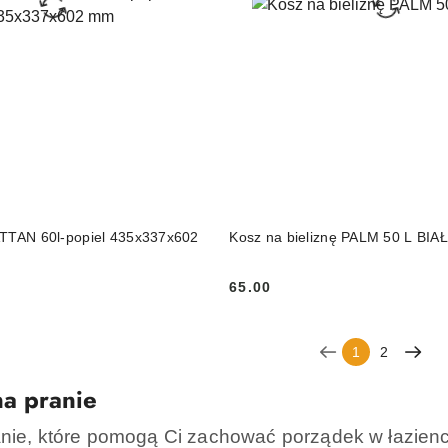
DO KOSZYKA
DO KOSZYKA
ATTAN 60l-popiel 435x337x602
Kosz na bieliznę PALM 50 L BIA
65.00
Cena:
1
2
a pranie
nie, które pomogą Ci zachować porządek w łazience 