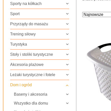
Sporty na kółkach
Sport
Zastosowano
Sortuj
według
sortowanie:
Przyrządy do masażu
Najnowsze.
Trening siłowy
Turystyka
Stoły i stoliki turystyczne
Akcesoria plażowe
Leżaki turystyczne i fotele
Dom i ogród
Baseny i akcesoria
Wszystko dla domu