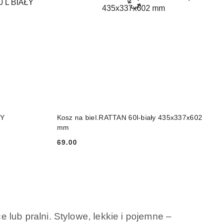
DO KOSZYKA
ŁY
Kosz na biel.RATTAN 60l-biały 435x337x602
mm
69.00
Cena:
lub pralni. Stylowe, lekkie i pojemne –