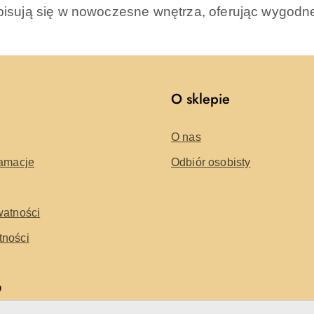
isują się w nowoczesne wnętrza, oferując wygodn
e
O sklepie
O nas
lamacje
Odbiór osobisty
watności
tności