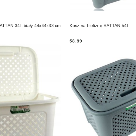
DO KOSZYKA
DO KOSZYKA
ATTAN 34l -biały 44x44x33 cm
Kosz na bieliznę RATTAN 54l
58.99
Cena: