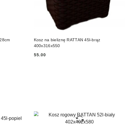
PRODUKT NIEDOSTĘPNY
x28cm
Kosz na bieliznę RATTAN 45l-brąz
400x316x550
55.00
Cena: