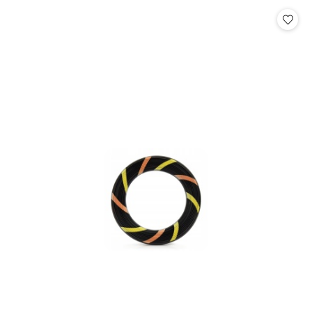
statusie:
statusie: