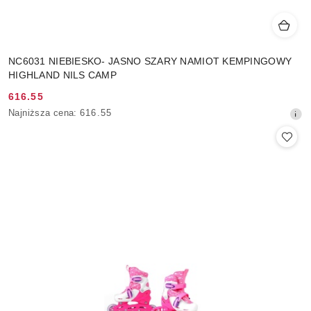
NC6031 NIEBIESKO- JASNO SZARY NAMIOT KEMPINGOWY
HIGHLAND NILS CAMP
616.55
Cena
Najniższa
Najniższa cena:
616.55
promocyjna:
cena
z
30
dni
przed
obniżką