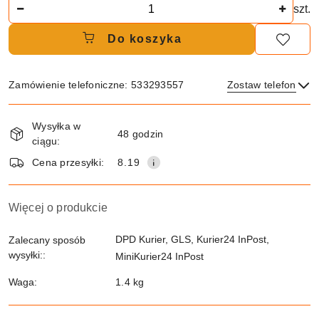
Ilość
szt.
Do koszyka
Zamówienie telefoniczne: 533293557
Zostaw telefon
Dostępność
Wysyłka w
i
48 godzin
ciągu:
dostawa
Wyślij
Cena przesyłki:
8.19
Więcej o produkcie
DPD Kurier, GLS, Kurier24 InPost,
Zalecany sposób
wysyłki::
MiniKurier24 InPost
Waga:
1.4 kg