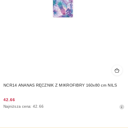
NCR14 ANANAS RĘCZNIK Z MIKROFIBRY 160x80 cm NILS
42.66
Cena
Najniższa
Najniższa cena:
42.66
promocyjna:
cena
z
30
dni