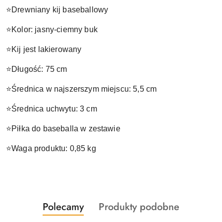
⭐Drewniany kij baseballowy
⭐Kolor: jasny-ciemny buk
⭐Kij jest lakierowany
⭐Długość: 75 cm
⭐Średnica w najszerszym miejscu: 5,5 cm
⭐Średnica uchwytu: 3 cm
⭐Piłka do baseballa w zestawie
⭐Waga produktu: 0,85 kg
Produkty
Produkty
Polecamy
Produkty podobne
Pomiń karuzelę produktów
o
o