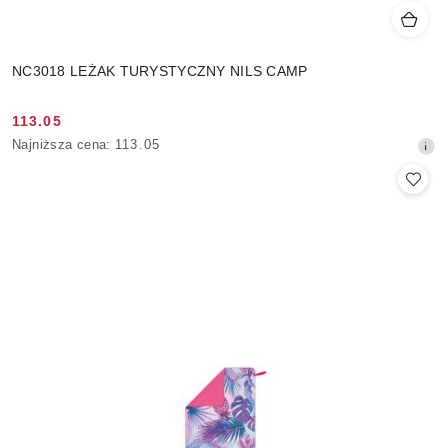
NC3018 LEŻAK TURYSTYCZNY NILS CAMP
113.05
Cena
Najniższa
Najniższa cena:
113.05
promocyjna:
cena
z
30
dni
przed
obniżką