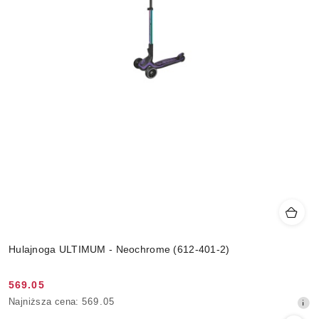
Hulajnoga ULTIMUM - Neochrome (612-401-2)
569.05
Cena
Najniższa
Najniższa cena:
569.05
promocyjna:
cena