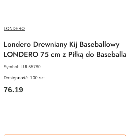
NAZWA
LONDERO
PRODUCENTA:
Londero Drewniany Kij Baseballowy
LONDERO 75 cm z Piłką do Baseballa
Symbol:
LUL55780
Dostępność:
100
szt.
cena:
76.19