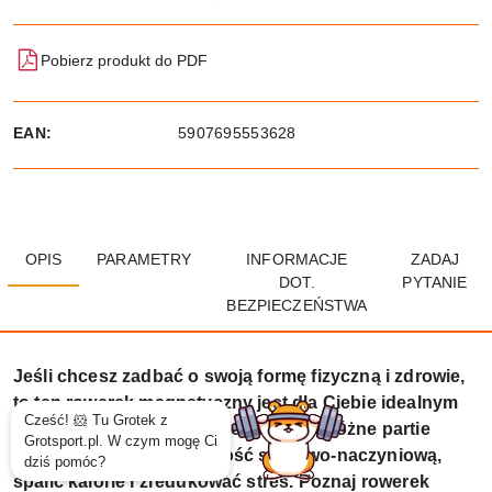
Pobierz produkt do PDF
EAN:
5907695553628
OPIS
PARAMETRY
INFORMACJE
ZADAJ
DOT.
PYTANIE
BEZPIECZEŃSTWA
Jeśli chcesz zadbać o swoją formę fizyczną i zdrowie,
to ten rowerek magnetyczny jest dla Ciebie idealnym
rozwiązaniem. Pozwoli Ci on ćwiczyć różne partie
mięśni, poprawić wydolność sercowo-naczyniową,
spalić kalorie i zredukować stres. Poznaj rowerek