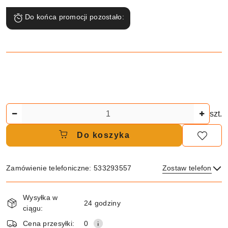
Do końca promocji pozostało:
Ilość
szt.
Do koszyka
Zamówienie telefoniczne: 533293557
Zostaw telefon
Dostępność
Wysyłka w
i
24 godziny
ciągu:
dostawa
Wyślij
Cena przesyłki:
0