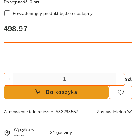
Dostępność:
0
szt.
Powiadom gdy produkt będzie dostępny
cena:
498.97
Ilość
szt.
Do koszyka
Zamówienie telefoniczne: 533293557
Zostaw telefon
Dostępność
Wysyłka w
i
24 godziny
ciągu: