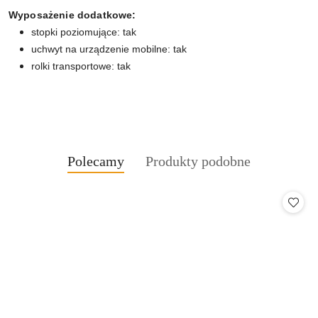
Wyposażenie dodatkowe:
stopki poziomujące: tak
uchwyt na urządzenie mobilne: tak
rolki transportowe: tak
Produkty
Produkty
Polecamy
Produkty podobne
Pomiń karuzelę produktów
o
o
statusie:
statusie: