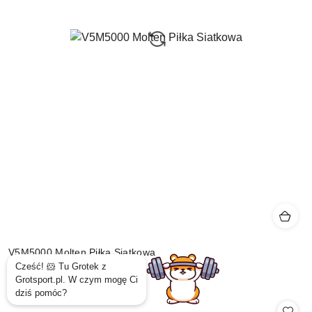
V5M5000 Molten Piłka Siatkowa
219.99
Cena: