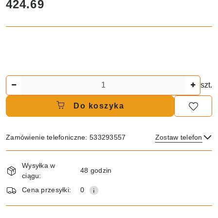
cena:
424.69
Ilość
szt.
Do koszyka
Zamówienie telefoniczne: 533293557
Zostaw telefon
Dostępność
Wysyłka w
i
48 godzin
ciągu:
dostawa
Wyślij
Cena przesyłki:
0