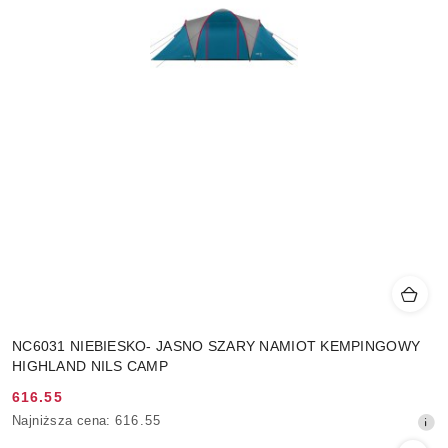
NC6031 NIEBIESKO- JASNO SZARY NAMIOT KEMPINGOWY
HIGHLAND NILS CAMP
616.55
Cena
Najniższa
Najniższa cena:
616.55
promocyjna:
cena