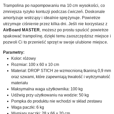
Trampolina po napompowaniu ma 10 cm wysokości, co
zmniejsza ryzyko kontuzji podczas ćwiczeń. Doskonale
amortyzuje wstrząsy i idealnie sprężynuje. Powietrze
utrzymuje ciśnienie przez kilka dni. Jeśli nie korzystasz z
AirBoard
MASTER
, możesz po prostu spuścić powietrze
spakować trampolinę, dzięki temu zaoszczędzisz miejsce i
pozwoli Ci to przenieść sprzęt w swoje ulubione miejsce.
Parametry:
Kolor: różowy
Rozmiar: 100 x 60 x 10 cm
Materiał: DROP STICH ze wzmocnioną tkaniną 0,9 mm
oraz szwami, które zapewniają trwałość i wytrzymałość
materiału
Maksymalna waga użytkownika: 100 kg
Udźwig przy użytkowaniu na wodzie: 50 kg
Pompka do produktu nie wchodzi w skład zestawu
Waga paczki: 6 kg
Wymiary paczki: 28 x 66 x 20 cm