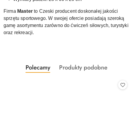
Firma
Master
to Czeski producent doskonałej jakości
sprzętu sportowego. W swojej ofercie posiadają szeroką
gamę asortymentu zarówno do ćwiczeń siłowych, turystyki
oraz rekreacji.
Produkty
Produkty
Polecamy
Produkty podobne
Pomiń karuzelę produktów
o
o
statusie:
statusie: