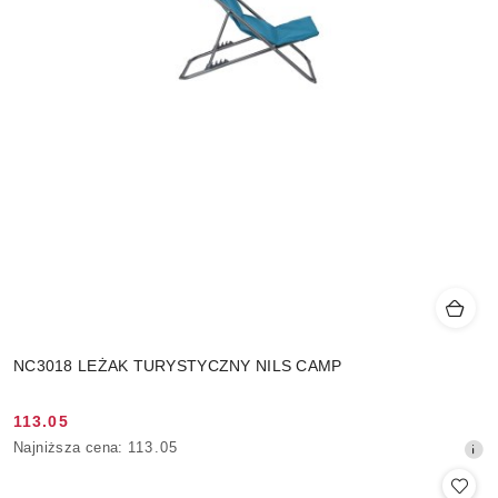
NC3018 LEŻAK TURYSTYCZNY NILS CAMP
113.05
Cena
Najniższa
Najniższa cena:
113.05
promocyjna:
cena
z