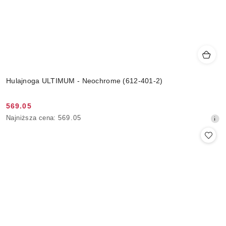
Hulajnoga ULTIMUM - Neochrome (612-401-2)
569.05
Cena
Najniższa
Najniższa cena:
569.05
promocyjna:
cena
z
30
dni
przed
obniżką