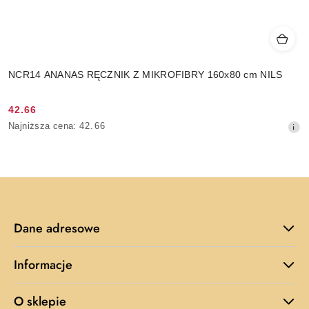
NCR14 ANANAS RĘCZNIK Z MIKROFIBRY 160x80 cm NILS
42.66
Cena
Najniższa
Najniższa cena:
42.66
promocyjna:
cena
z
30
dni
przed
obniżką
Dane adresowe
Informacje
O sklepie