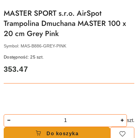
MASTER SPORT s.r.o. AirSpot
Trampolina Dmuchana MASTER 100 x
20 cm Grey Pink
Symbol:
MAS-B886-GREY-PINK
Dostępność:
25
szt.
cena:
353.47
Ilość
szt.
Do koszyka