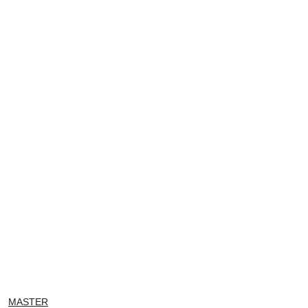
NAZWA
MASTER
PRODUCENTA: