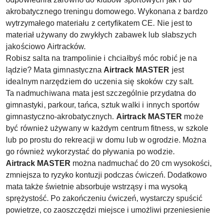
akrobatycznego treningu domowego. Wykonana z bardzo
wytrzymałego materiału z certyfikatem CE. Nie jest to
materiał używany do zwykłych zabawek lub słabszych
jakościowo Airtracków.
Robisz salta na trampolinie i chciałbyś móc robić je na
lądzie? Mata gimnastyczna
Airtrack
MASTER
jest
idealnym narzędziem do uczenia się skoków czy salt.
Ta nadmuchiwana mata jest szczególnie przydatna do
gimnastyki, parkour, tańca, sztuk walki i innych sportów
gimnastyczno-akrobatycznych.
Airtrack MASTER
może
być również używany w każdym centrum fitness, w szkole
lub po prostu do rekreacji w domu lub w ogrodzie. Można
go również wykorzystać do pływania po wodzie.
Airtrack MASTER
można nadmuchać do 20 cm wysokości,
zmniejsza to ryzyko kontuzji podczas ćwiczeń. Dodatkowo
mata także świetnie absorbuje wstrząsy i ma wysoką
sprężystość. Po zakończeniu ćwiczeń, wystarczy spuścić
powietrze, co zaoszczędzi miejsce i umożliwi przeniesienie