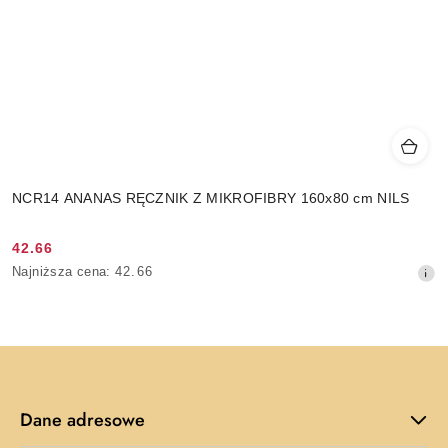
NCR14 ANANAS RĘCZNIK Z MIKROFIBRY 160x80 cm NILS
42.66
Cena
Najniższa
Najniższa cena:
42.66
promocyjna:
cena
z
30
dni
przed
obniżką
Dane adresowe