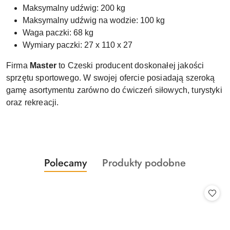
Maksymalny udźwig: 200 kg
Maksymalny udźwig na wodzie: 100 kg
Waga paczki: 68 kg
Wymiary paczki: 27 x 110 x 27
Firma
Master
to Czeski producent doskonałej jakości
sprzętu sportowego. W swojej ofercie posiadają szeroką
gamę asortymentu zarówno do ćwiczeń siłowych, turystyki
oraz rekreacji.
Produkty
Produkty
Polecamy
Produkty podobne
Pomiń karuzelę produktów
o
o
statusie:
statusie: