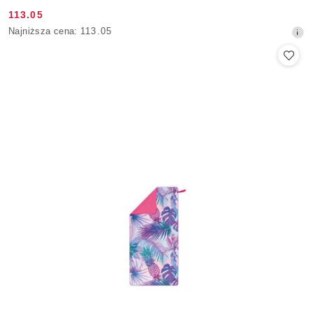
113.05
Cena
Najniższa
Najniższa cena:
113.05
promocyjna:
cena
z
30
dni
przed
obniżką