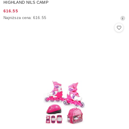
HIGHLAND NILS CAMP
616.55
Cena
Najniższa
Najniższa cena:
616.55
promocyjna:
cena
z
30
dni
przed
obniżką