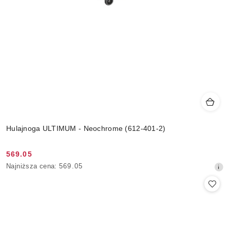
Hulajnoga ULTIMUM - Neochrome (612-401-2)
569.05
Cena
Najniższa
Najniższa cena:
569.05
promocyjna:
cena
z
30
dni
przed
obniżką