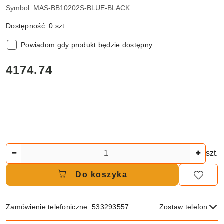
Symbol:
MAS-BB10202S-BLUE-BLACK
Dostępność:
0
szt.
Powiadom gdy produkt będzie dostępny
cena:
4174.74
Ilość
szt.
Do koszyka
Zamówienie telefoniczne: 533293557
Zostaw telefon