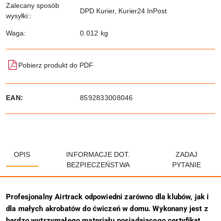
Zalecany sposób
DPD Kurier, Kurier24 InPost
wysyłki::
Waga:
0.012 kg
Pobierz produkt do PDF
EAN:
8592833008046
OPIS
INFORMACJE DOT.
ZADAJ
BEZPIECZEŃSTWA
PYTANIE
Profesjonalny Airtrack odpowiedni zarówno dla klubów, jak i
dla małych akrobatów do ćwiczeń w domu.
Wykonany jest z
bardzo wytrzymałego materiału posiadającego certyfikat