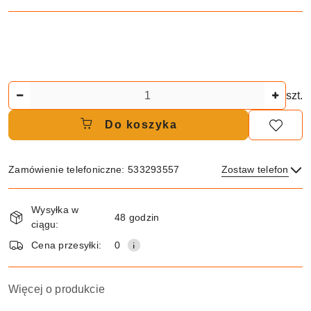
Ilość
szt.
Do koszyka
Zamówienie telefoniczne: 533293557
Zostaw telefon
Dostępność
Wysyłka w
i
48 godzin
ciągu:
dostawa
Wyślij
Cena przesyłki:
0
Więcej o produkcie