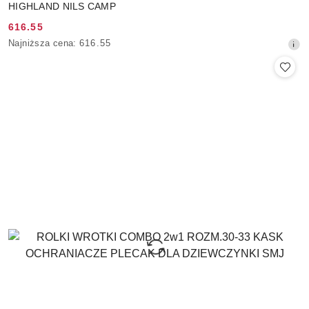
HIGHLAND NILS CAMP
616.55
Cena
Najniższa
Najniższa cena:
616.55
promocyjna:
cena
z
30
dni
przed
obniżką