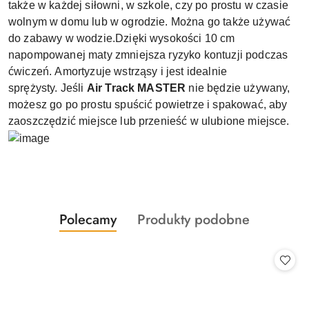
także w każdej siłowni, w szkole, czy po prostu w czasie
wolnym w domu lub w ogrodzie. Można go także używać
do zabawy w wodzie.Dzięki wysokości 10 cm
napompowanej maty zmniejsza ryzyko kontuzji podczas
ćwiczeń. Amortyzuje wstrząsy i jest idealnie
sprężysty. Jeśli
Air Track MASTER
nie będzie używany,
możesz go po prostu spuścić powietrze i spakować, aby
zaoszczędzić miejsce lub przenieść w ulubione miejsce.
Produkty
Produkty
Polecamy
Produkty podobne
Pomiń karuzelę produktów
o
o
statusie:
statusie: