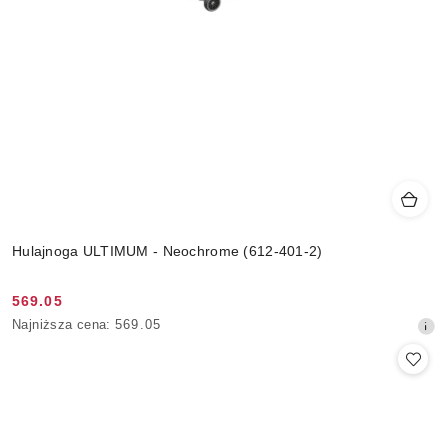
Hulajnoga ULTIMUM - Neochrome (612-401-2)
569.05
Cena
Najniższa
Najniższa cena:
569.05
promocyjna:
cena
z
30
dni
przed
obniżką