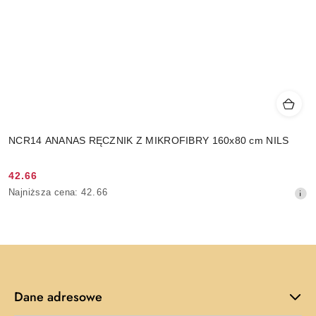
NCR14 ANANAS RĘCZNIK Z MIKROFIBRY 160x80 cm NILS
42.66
Cena
Najniższa
Najniższa cena:
42.66
promocyjna:
cena
z
30
dni
przed
obniżką
Dane adresowe