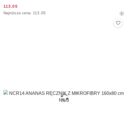
113.05
Cena
Najniższa
Najniższa cena:
113.05
promocyjna:
cena
z
30
dni
przed
obniżką