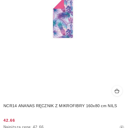
NCR14 ANANAS RĘCZNIK Z MIKROFIBRY 160x80 cm NILS
42.66
Cena
Najniższa
Najniższa cena:
42.66