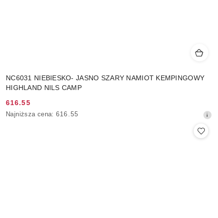
NC6031 NIEBIESKO- JASNO SZARY NAMIOT KEMPINGOWY
HIGHLAND NILS CAMP
616.55
Cena
Najniższa
Najniższa cena:
616.55
promocyjna:
cena
z
30
dni
przed
obniżką