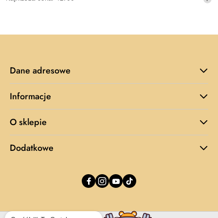
promocyjna:
cena
z
30
dni
przed
obniżką
Dane adresowe
Informacje
O sklepie
Dodatkowe