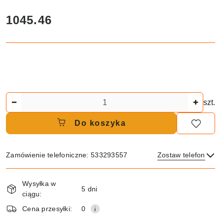
cena:
1045.46
Ilość
szt.
Do koszyka
Zamówienie telefoniczne: 533293557
Zostaw telefon
Dostępność
Wysyłka w
i
5 dni
ciągu:
dostawa
Wyślij
Cena przesyłki:
0