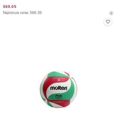
569.05
Cena
Najniższa
Najniższa cena:
569.05
promocyjna:
cena
z
30
dni
przed
obniżką