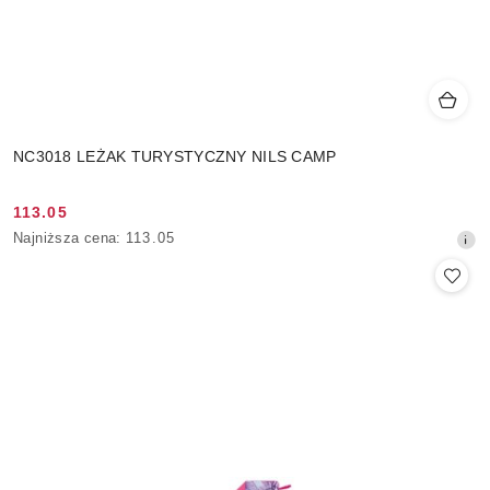
NC3018 LEŻAK TURYSTYCZNY NILS CAMP
113.05
Cena
Najniższa
Najniższa cena:
113.05
promocyjna:
cena
z
30
dni
przed
obniżką