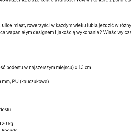
 ulice miast, rowerzyści w każdym wieku lubią jeździć w różny
yca wspaniałym designem i jakością wykonania? Właściwy czas
ość podestu w najszerszym miejscu) x 13 cm
ść) mm, PU (kauczukowe)
destu
120 kg
 freeride