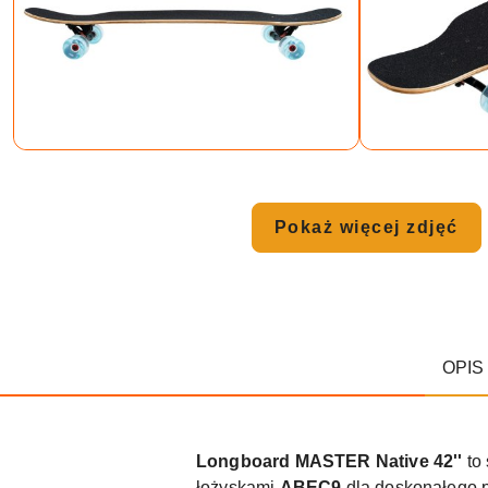
Pokaż więcej zdjęć
OPIS
Longboard MASTER Native 42''
to 
łożyskami
ABEC9
dla doskonałego 