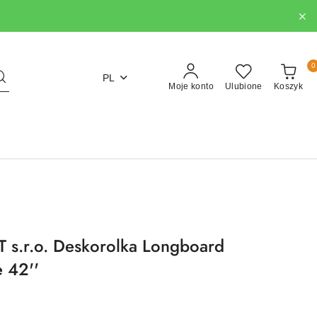
0
PL
Moje konto
Ulubione
Koszyk
s.r.o. Deskorolka Longboard
 42''