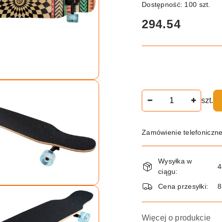
Dostępność:
100
szt.
cena:
294.54
Ilość
szt.
Zamówienie telefoniczn
Dostępność
Wysyłka w
i
4
ciągu:
dostawa
Cena przesyłki:
8
Więcej o produkcie