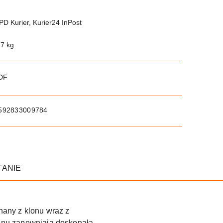
PD Kurier, Kurier24 InPost
.7 kg
PDF
592833009784
TANIE
nany z klonu wraz z
anu zapewniają doskonałą