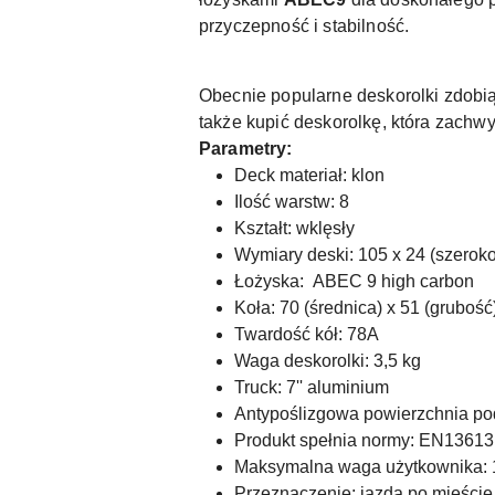
przyczepność i stabilność.
Obecnie popularne deskorolki zdobią
także kupić deskorolkę, która zachw
Parametry:
Deck materiał: klon
Ilość warstw: 8
Kształt: wklęsły
Wymiary deski: 105 x 24 (szerok
Łożyska: ABEC 9 high carbon
Koła: 70 (średnica) x 51 (grubo
Twardość kół: 78A
Waga deskorolki: 3,5 kg
Truck: 7'' aluminium
Antypoślizgowa powierzchnia po
Produkt spełnia normy: EN13613
Maksymalna waga użytkownika: 
Przeznaczenie: jazda po mieście,