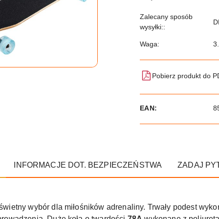
Zalecany sposób
D
wysyłki::
Waga:
3
Pobierz produkt do 
EAN:
8
INFORMACJE DOT. BEZPIECZEŃSTWA
ZADAJ PY
świetny wybór dla miłośników adrenaliny. Trwały podest wyko
prowadzenia. Duże koła o twardości
78A
wykonane z poliuret