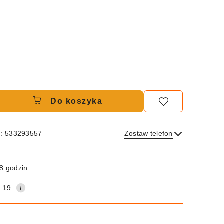
Do koszyka
e: 533293557
Zostaw telefon
Wyślij
8 godzin
.19