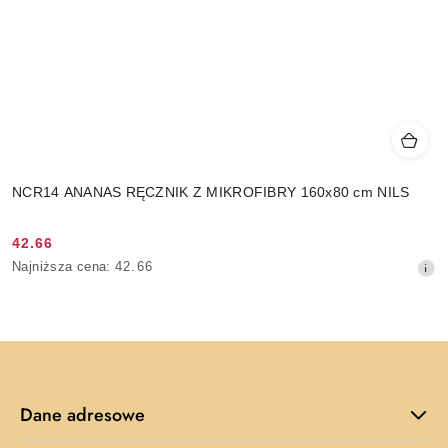
NCR14 ANANAS RĘCZNIK Z MIKROFIBRY 160x80 cm NILS
42.66
Cena
Najniższa
Najniższa cena:
42.66
promocyjna:
cena
z
30
dni
przed
obniżką
Dane adresowe