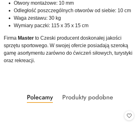
Otwory montażowe: 10 mm
Odległość poszczególnych otworów od siebie: 10 cm
Waga zestawu: 30 kg
Wymiary paczki: 115 x 35 x 15 cm
Firma
Master
to Czeski producent doskonałej jakości
sprzętu sportowego. W swojej ofercie posiadają szeroką
gamę asortymentu zarówno do ćwiczeń siłowych, turystyki
oraz rekreacji.
Produkty
Produkty
Polecamy
Produkty podobne
Pomiń karuzelę produktów
o
o
statusie:
statusie: