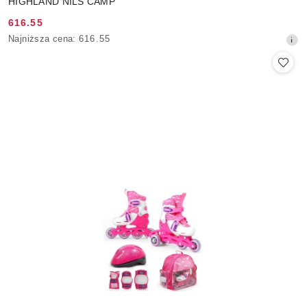
HIGHLAND NILS CAMP
616.55
Cena
Najniższa
Najniższa cena:
616.55
promocyjna:
cena
z
30
dni
przed
obniżką