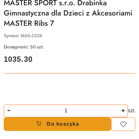
MASTER SPORT s.r.o. Drabinka
Gimnastyczna dla Dzieci z Akcesoriami
MASTER Ribs 7
Symbol:
MAS-C026
Dostępność:
50
szt.
cena:
1035.30
Ilość
szt.
Do koszyka