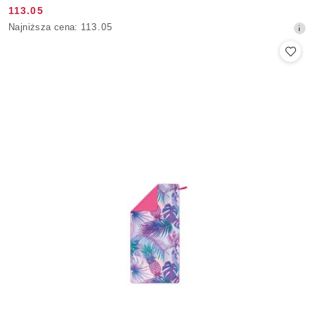
113.05
Cena
Najniższa
Najniższa cena:
113.05
promocyjna:
cena
z
30
dni
przed
obniżką