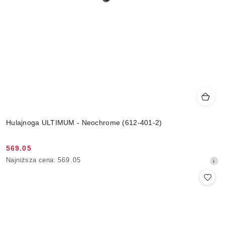
Hulajnoga ULTIMUM - Neochrome (612-401-2)
569.05
Cena
Najniższa
Najniższa cena:
569.05
promocyjna:
cena
z
30
dni
przed
obniżką