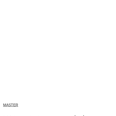
NAZWA
MASTER
PRODUCENTA: