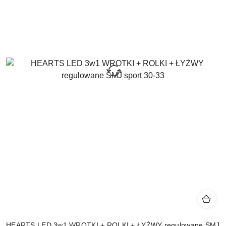
HEARTS LED 3w1 WROTKI + ROLKI + ŁYŻWY regulowane SMJ