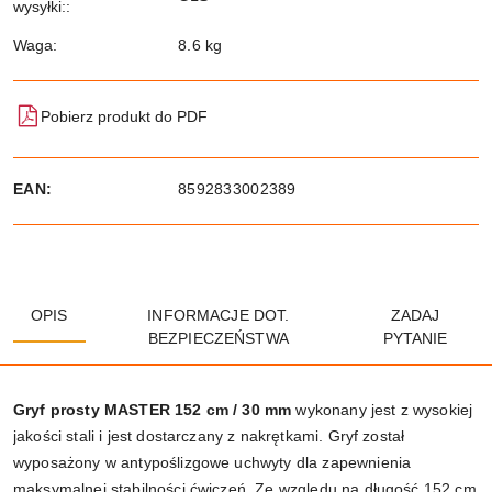
wysyłki::
Waga:
8.6 kg
Pobierz produkt do PDF
EAN:
8592833002389
OPIS
INFORMACJE DOT.
ZADAJ
BEZPIECZEŃSTWA
PYTANIE
Gryf prosty MASTER 152 cm / 30 mm
wykonany jest z wysokiej
jakości stali i jest dostarczany z nakrętkami. Gryf został
wyposażony w antypoślizgowe uchwyty dla zapewnienia
maksymalnej stabilności ćwiczeń. Ze względu na długość 152 cm