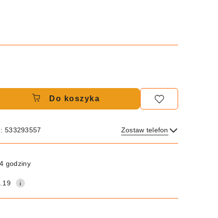
Do koszyka
e: 533293557
Zostaw telefon
Wyślij
4 godziny
.19