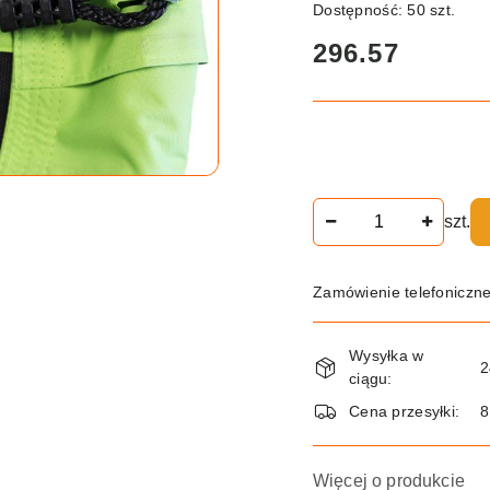
Dostępność:
50
szt.
cena:
296.57
Ilość
szt.
Zamówienie telefoniczn
Dostępność
Wysyłka w
i
2
ciągu:
dostawa
Cena przesyłki:
8
Więcej o produkcie