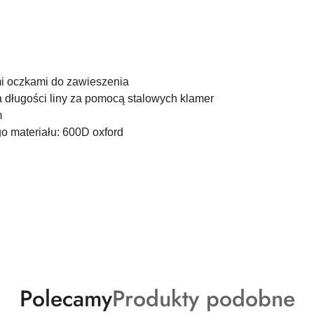
mi oczkami do zawieszenia
 długości liny za pomocą stalowych klamer
m
o materiału: 600D oxford
Produkty
Produkty
Polecamy
Produkty podobne