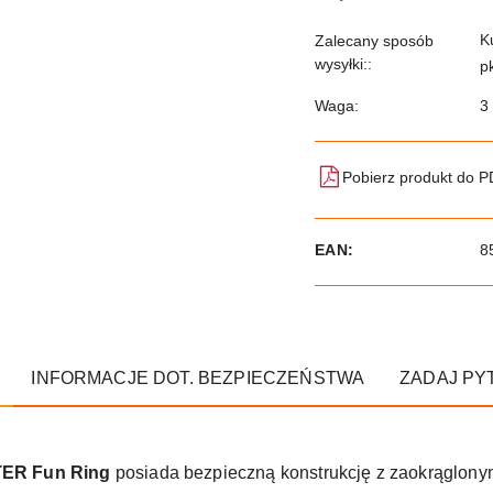
K
Zalecany sposób
wysyłki::
p
Waga:
3
Pobierz produkt do 
EAN:
8
INFORMACJE DOT. BEZPIECZEŃSTWA
ZADAJ PY
ER Fun Ring
posiada bezpieczną konstrukcję z zaokrąglonym