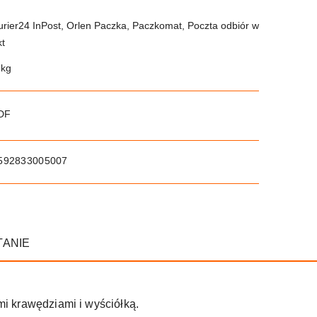
urier24 InPost, Orlen Paczka, Paczkomat, Poczta odbiór w
kt
 kg
PDF
592833005007
TANIE
i krawędziami i wyściółką.