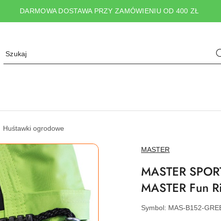
DARMOWA DOSTAWA PRZY ZAMÓWIENIU OD 400 ZŁ
Huśtawki ogrodowe
NAZWA
MASTER
PRODUCENTA:
MASTER SPORT 
MASTER Fun Ri
Symbol:
MAS-B152-GRE