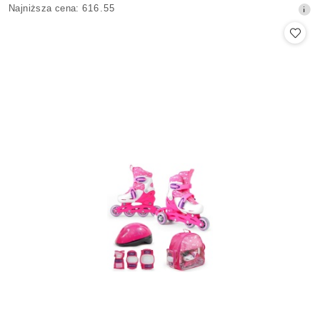
Najniższa
Najniższa cena:
616.55
promocyjna:
cena
z
30
dni
przed
obniżką