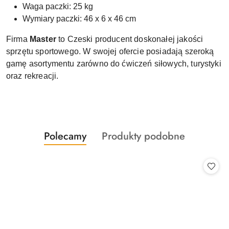
Waga paczki: 25 kg
Wymiary paczki: 46 x 6 x 46 cm
Firma
Master
to Czeski producent doskonałej jakości
sprzętu sportowego. W swojej ofercie posiadają szeroką
gamę asortymentu zarówno do ćwiczeń siłowych, turystyki
oraz rekreacji.
Produkty
Produkty
Polecamy
Produkty podobne
Pomiń karuzelę produktów
o
o
statusie:
statusie: