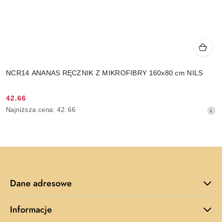
NCR14 ANANAS RĘCZNIK Z MIKROFIBRY 160x80 cm NILS
42.66
Cena
Najniższa
Najniższa cena:
42.66
promocyjna:
cena
z
30
dni
przed
obniżką
Dane adresowe
Informacje