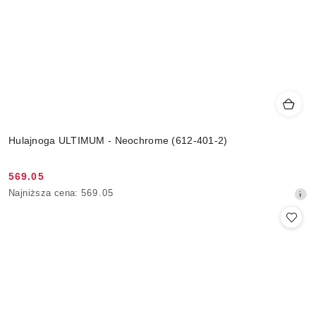
Hulajnoga ULTIMUM - Neochrome (612-401-2)
569.05
Cena
Najniższa
Najniższa cena:
569.05
promocyjna:
cena
z
30
dni
przed
obniżką