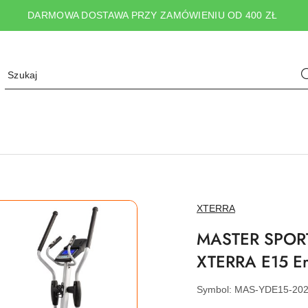
DARMOWA DOSTAWA PRZY ZAMÓWIENIU OD 400 ZŁ
NAZWA
XTERRA
PRODUCENTA:
MASTER SPORT s
XTERRA E15 E
Symbol:
MAS-YDE15-20