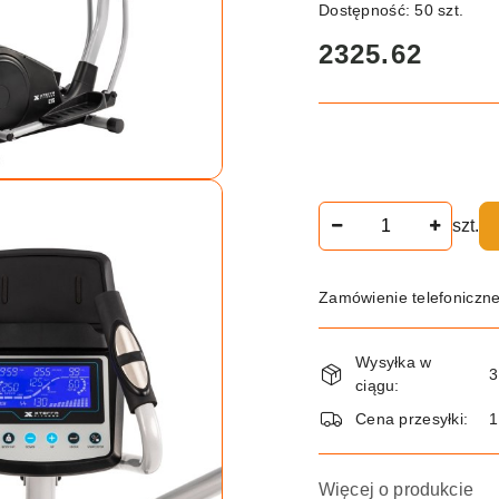
Dostępność:
50
szt.
cena:
2325.62
Ilość
szt.
Zamówienie telefoniczn
Dostępność
Wysyłka w
i
3
ciągu:
dostawa
Cena przesyłki:
Więcej o produkcie