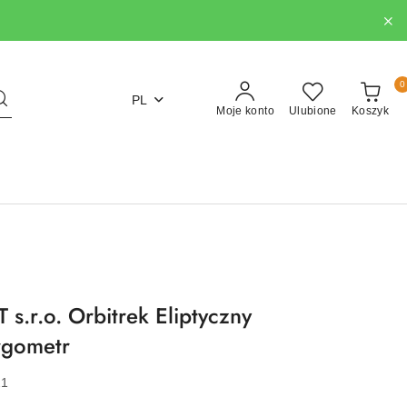
0
PL
Moje konto
Ulubione
Koszyk
.r.o. Orbitrek Eliptyczny
rgometr
21