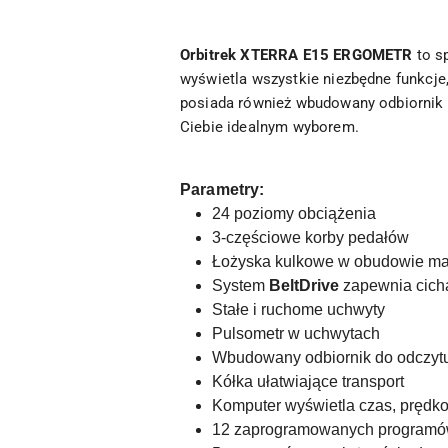
Orbitrek XTERRA E15 ERGOMETR
to s
wyświetla wszystkie niezbędne funkcje,
posiada również wbudowany odbiornik 
Ciebie idealnym wyborem.
Parametry:
24 poziomy obciążenia
3-częściowe korby pedałów
Łożyska kulkowe w obudowie m
System
BeltDrive
zapewnia cichą
Stałe i ruchome uchwyty
Pulsometr w uchwytach
Wbudowany odbiornik do odczytu
Kółka ułatwiające transport
Komputer wyświetla czas, prędkość
12 zaprogramowanych program