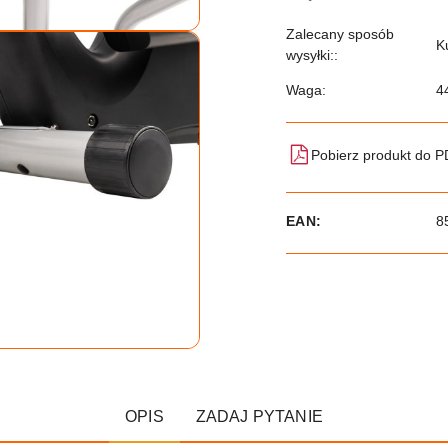
Zalecany sposób
K
wysyłki::
Waga:
4
Pobierz produkt do 
EAN:
8
OPIS
ZADAJ PYTANIE