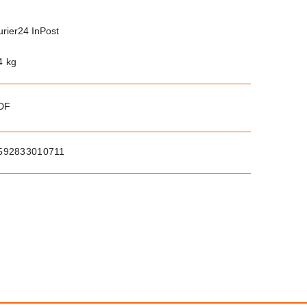
urier24 InPost
4 kg
PDF
592833010711