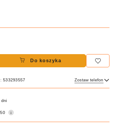
Do koszyka
e: 533293557
Zostaw telefon
Wyślij
 dni
150