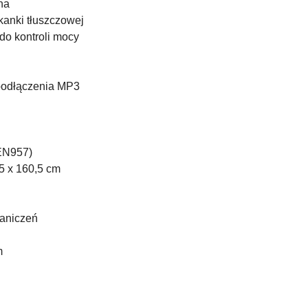
na
tkanki tłuszczowej
do kontroli mocy
 podłączenia MP3
EN957)
5 x 160,5 cm
raniczeń
m