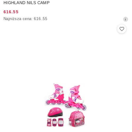
HIGHLAND NILS CAMP
616.55
Cena
Najniższa
Najniższa cena:
616.55
promocyjna:
cena
z
30
dni
przed
obniżką