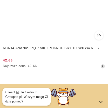
NCR14 ANANAS RĘCZNIK Z MIKROFIBRY 160x80 cm NILS
42.66
Cena
Najniższa
Najniższa cena:
42.66
promocyjna:
cena
z
30
dni
przed
obniżką
Dane adresowe