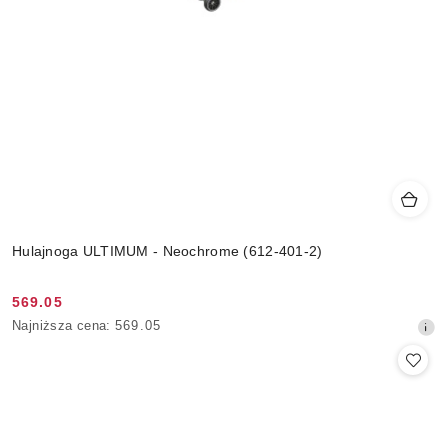
Hulajnoga ULTIMUM - Neochrome (612-401-2)
569.05
Cena
Najniższa
Najniższa cena:
569.05
promocyjna:
cena
z
30
dni
przed
obniżką