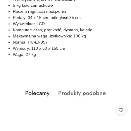
5 kg koło zamachowe
Ręczna regulacja obciążenia
Pedały: 34 x 15 cm, odległość 35 cm
Wyświetlacz LCD
Komputer: czas, prędkość, dystans, kalorie
Maksymalna waga użytkownika: 100 kg
Norma: HC-EN957
Wymiary: 110 x 50 x 155 cm
Waga: 27 kg
Produkty
Produkty
Polecamy
Produkty podobne
Pomiń karuzelę produktów
o
o
statusie:
statusie: