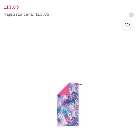
113.05
Cena
Najniższa
Najniższa cena:
113.05
promocyjna:
cena
z
30
dni
przed
obniżką