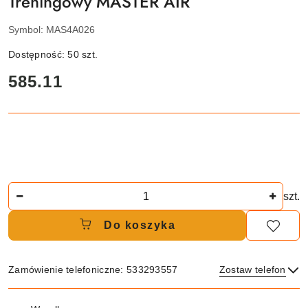
Treningowy MASTER AIR
Symbol:
MAS4A026
Dostępność:
50
szt.
cena:
585.11
Ilość
szt.
Do koszyka
Zamówienie telefoniczne: 533293557
Zostaw telefon
Dostępność