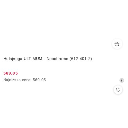
Hulajnoga ULTIMUM - Neochrome (612-401-2)
569.05
Cena
Najniższa
Najniższa cena:
569.05
promocyjna:
cena
z
30
dni
przed
obniżką