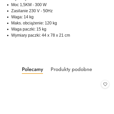
Moc 1,5KM - 300 W
Zasilanie 230 V - 50Hz
Waga: 14 kg
Maks. obciążenie: 120 kg
Waga paczki: 15 kg
Wymiary paczki: 44 x 78 x 21 cm
Produkty
Produkty
Polecamy
Produkty podobne
Pomiń karuzelę produktów
o
o
statusie:
statusie: