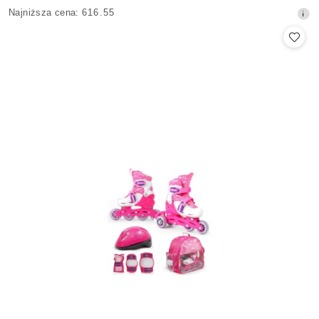
Cena
Najniższa
Najniższa cena:
616.55
promocyjna:
cena
z
30
dni
przed
obniżką