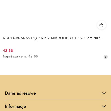
NCR14 ANANAS RĘCZNIK Z MIKROFIBRY 160x80 cm NILS
42.66
Cena
Najniższa
Najniższa cena:
42.66
promocyjna:
cena
z
30
dni
przed
obniżką
Dane adresowe
Informacje