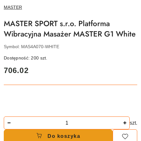
NAZWA
MASTER
PRODUCENTA:
MASTER SPORT s.r.o. Platforma
Wibracyjna Masażer MASTER G1 White
Symbol:
MAS4A070-WHITE
Dostępność:
200
szt.
cena:
706.02
Ilość
szt.
Do koszyka