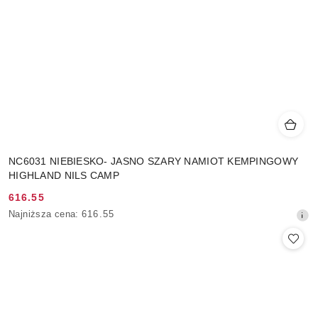
NC6031 NIEBIESKO- JASNO SZARY NAMIOT KEMPINGOWY
HIGHLAND NILS CAMP
616.55
Cena
Najniższa
Najniższa cena:
616.55
promocyjna:
cena
z
30
dni
przed
obniżką