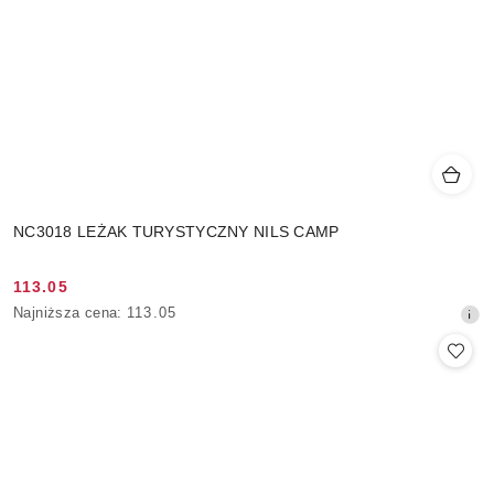
NC3018 LEŻAK TURYSTYCZNY NILS CAMP
113.05
Cena
Najniższa
Najniższa cena:
113.05
promocyjna:
cena
z
30
dni
przed
obniżką