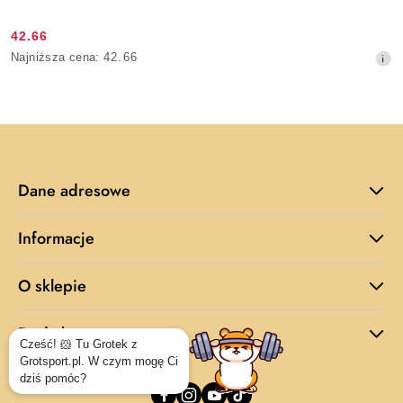
42.66
Cena
Najniższa
Najniższa cena:
42.66
promocyjna:
cena
z
30
dni
przed
obniżką
Dane adresowe
Informacje
O sklepie
Dodatkowe