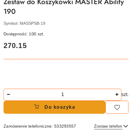
Zestaw do Koszykówki MASTER Ability
190
Symbol:
MASSPSB-19
Dostępność:
100
szt.
cena:
270.15
Ilość
szt.
Do koszyka
Zamówienie telefoniczne: 533293557
Zostaw telefon