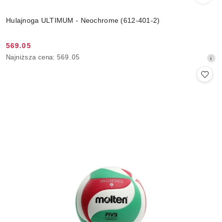
Hulajnoga ULTIMUM - Neochrome (612-401-2)
569.05
Cena
Najniższa
Najniższa cena:
569.05
promocyjna:
cena
z
30
dni
przed
obniżką