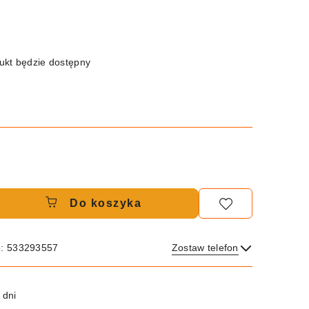
kt będzie dostępny
Do koszyka
e: 533293557
Zostaw telefon
Wyślij
 dni