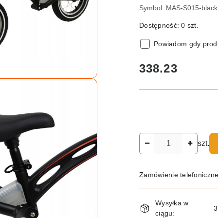
Symbol:
MAS-S015-black
Dostępność:
0
szt.
Powiadom gdy produ
cena:
338.23
Ilość
szt.
Zamówienie telefoniczn
Dostępność
Wysyłka w
i
3
ciągu: