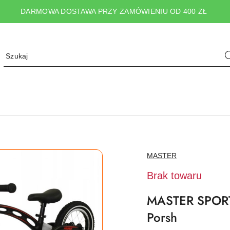
DARMOWA DOSTAWA PRZY ZAMÓWIENIU OD 400 ZŁ
NAZWA
MASTER
PRODUCENTA:
Brak towaru
MASTER SPORT
Porsh