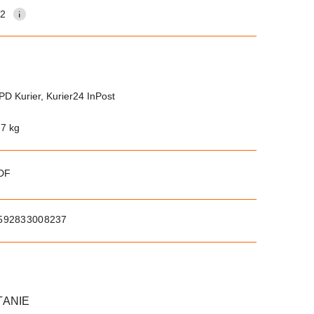
12
PD Kurier, Kurier24 InPost
.7 kg
PDF
592833008237
TANIE