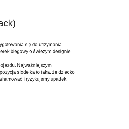
ack)
ygotowania się do utrzymania
werek biegowy o świeżym designie
 pojazdu. Najważniejszym
zycja siodełka to taka, że ​​dziecko
 zahamować i ryzykujemy upadek.