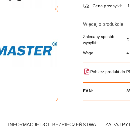
dostawa
Cena przesyłki:
Więcej o produkcie
Zalecany sposób
D
wysyłki::
Waga:
4
Pobierz produkt do 
EAN:
8
INFORMACJE DOT. BEZPIECZEŃSTWA
ZADAJ PY