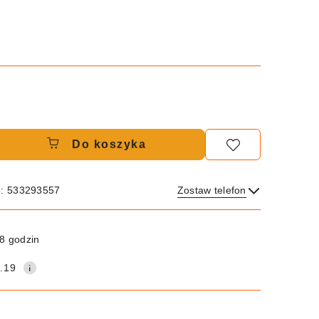
Do koszyka
e: 533293557
Zostaw telefon
Wyślij
8 godzin
.19