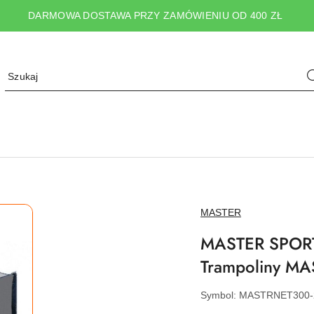
DARMOWA DOSTAWA PRZY ZAMÓWIENIU OD 400 ZŁ
NAZWA
MASTER
PRODUCENTA:
MASTER SPORT 
Trampoliny MA
Symbol:
MASTRNET300-