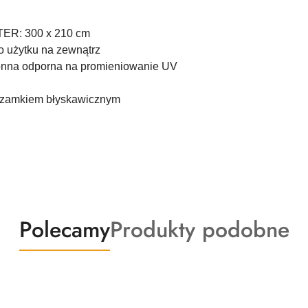
TER: 300 x 210 cm
o użytku na zewnątrz
ronna odporna na promieniowanie UV
 zamkiem błyskawicznym
Produkty
Produkty
Polecamy
Produkty podobne
o
o
statusie:
statusie: