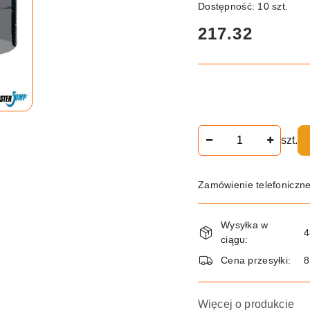
Dostępność:
10
szt.
cena:
217.32
Ilość
szt.
Zamówienie telefoniczn
Dostępność
Wysyłka w
i
4
ciągu:
dostawa
Cena przesyłki:
8
Więcej o produkcie