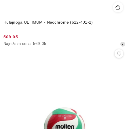
Hulajnoga ULTIMUM - Neochrome (612-401-2)
569.05
Cena
Najniższa
Najniższa cena:
569.05
promocyjna:
cena
z
30
dni
przed
obniżką