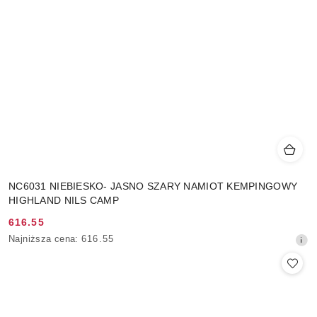
NC6031 NIEBIESKO- JASNO SZARY NAMIOT KEMPINGOWY
HIGHLAND NILS CAMP
616.55
Cena
Najniższa
Najniższa cena:
616.55
promocyjna:
cena
z
30
dni
przed
obniżką