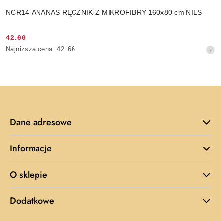
NCR14 ANANAS RĘCZNIK Z MIKROFIBRY 160x80 cm NILS
42.66
Cena
Najniższa
Najniższa cena:
42.66
promocyjna:
cena
z
30
dni
przed
obniżką
Dane adresowe
Informacje
O sklepie
Dodatkowe