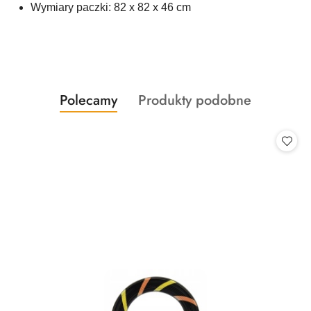
Wymiary paczki: 82 x 82 x 46 cm
Produkty
Produkty
Polecamy
Produkty podobne
Pomiń karuzelę produktów
o
o
statusie:
statusie: