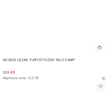
NC3018 LEŻAK TURYSTYCZNY NILS CAMP
113.05
Cena
Najniższa
Najniższa cena:
113.05
promocyjna:
cena
z
30
dni
przed
obniżką