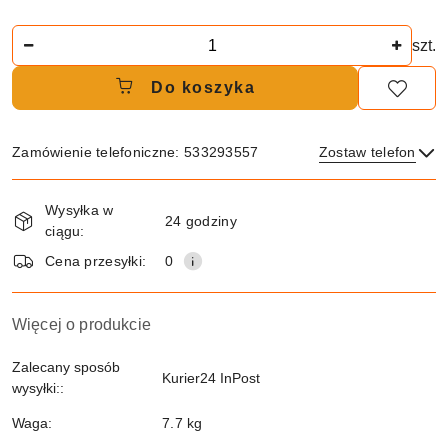
Ilość
szt.
Do koszyka
Zamówienie telefoniczne: 533293557
Zostaw telefon
Dostępność
Wysyłka w
i
24 godziny
ciągu:
dostawa
Wyślij
Cena przesyłki:
0
Więcej o produkcie
Zalecany sposób
Kurier24 InPost
wysyłki::
Waga:
7.7 kg