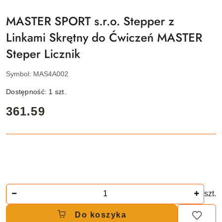
MASTER SPORT s.r.o. Stepper z
Linkami Skrętny do Ćwiczeń MASTER
Steper Licznik
Symbol:
MAS4A002
Dostępność:
1
szt.
cena:
361.59
Ilość
szt.
Do koszyka