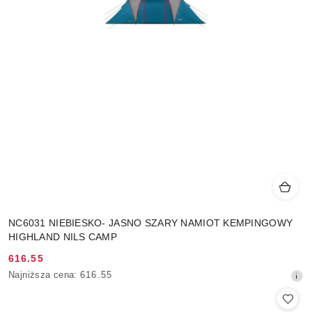
NC6031 NIEBIESKO- JASNO SZARY NAMIOT KEMPINGOWY
HIGHLAND NILS CAMP
616.55
Cena
Najniższa
Najniższa cena:
616.55
promocyjna:
cena
z
30