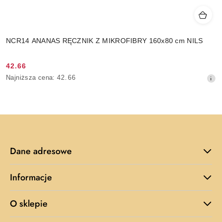
NCR14 ANANAS RĘCZNIK Z MIKROFIBRY 160x80 cm NILS
42.66
Cena
Najniższa
Najniższa cena:
42.66
promocyjna:
cena
z
30
dni
przed
obniżką
Dane adresowe
Informacje
O sklepie