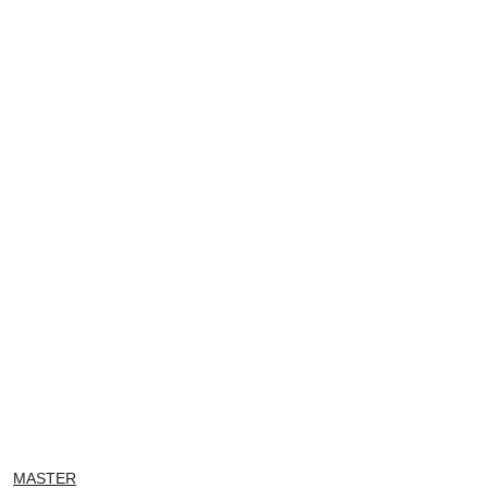
NAZWA
MASTER
PRODUCENTA: