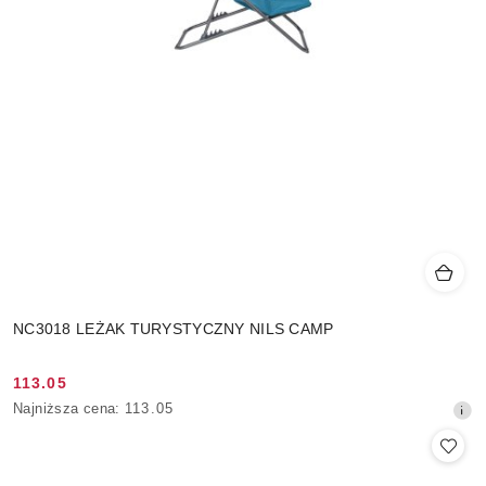
NC3018 LEŻAK TURYSTYCZNY NILS CAMP
113.05
Cena
Najniższa
Najniższa cena:
113.05
promocyjna:
cena
z
30
dni