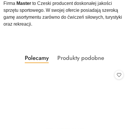
Firma
Master
to Czeski producent doskonałej jakości
sprzętu sportowego. W swojej ofercie posiadają szeroką
gamę asortymentu zarówno do ćwiczeń siłowych, turystyki
oraz rekreacji.
Produkty
Produkty
Polecamy
Produkty podobne
Pomiń karuzelę produktów
o
o
statusie:
statusie: