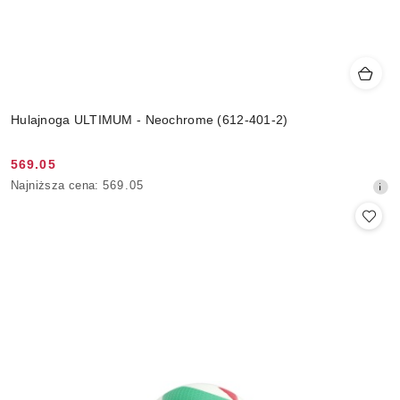
Hulajnoga ULTIMUM - Neochrome (612-401-2)
569.05
Cena
Najniższa
Najniższa cena:
569.05
promocyjna:
cena
z
30
dni
przed
obniżką