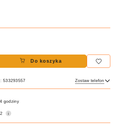
Do koszyka
e: 533293557
Zostaw telefon
Wyślij
4 godziny
12