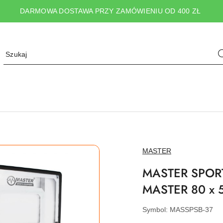
DARMOWA DOSTAWA PRZY ZAMÓWIENIU OD 400 ZŁ
NAZWA
MASTER
PRODUCENTA:
MASTER SPORT s
MASTER 80 x 
Symbol:
MASSPSB-37