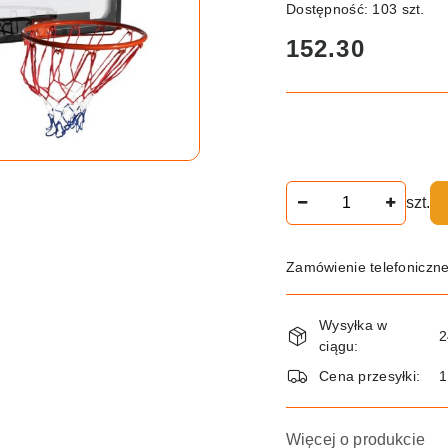
Dostępność:
103
szt.
cena:
152.30
Ilość
szt.
Zamówienie telefoniczn
Dostępność
Wysyłka w
i
2
ciągu:
dostawa
Cena przesyłki:
Więcej o produkcie