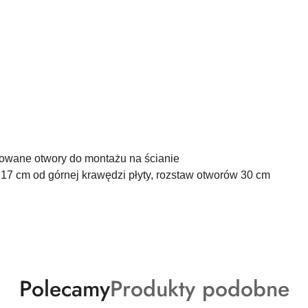
intowane otwory do montażu na ścianie
 17 cm od górnej krawędzi płyty, rozstaw otworów 30 cm
Produkty
Produkty
Polecamy
Produkty podobne