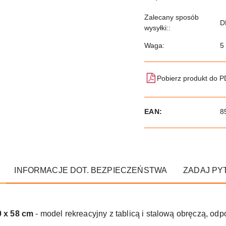
Zalecany sposób
D
wysyłki::
Waga:
5
Pobierz produkt do 
EAN:
8
INFORMACJE DOT. BEZPIECZEŃSTWA
ZADAJ PY
 x 58 cm
- model rekreacyjny z tablicą i stalową obręczą, od