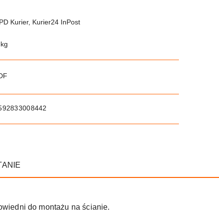
PD Kurier, Kurier24 InPost
 kg
PDF
592833008442
TANIE
powiedni do montażu na ścianie.