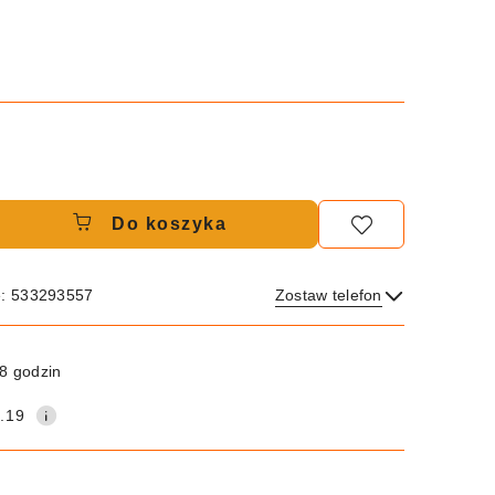
Do koszyka
e: 533293557
Zostaw telefon
Wyślij
8 godzin
.19