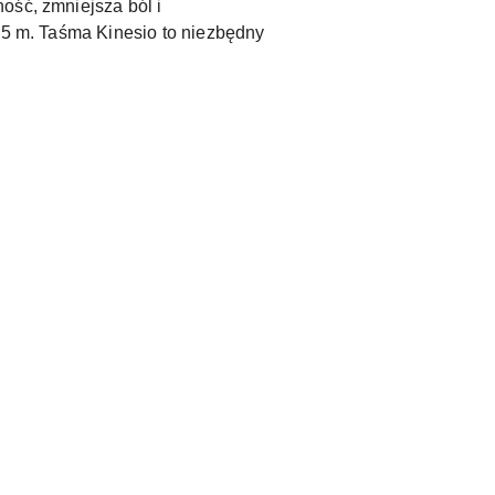
ość, zmniejsza ból i
ą 5 m. Taśma Kinesio to niezbędny