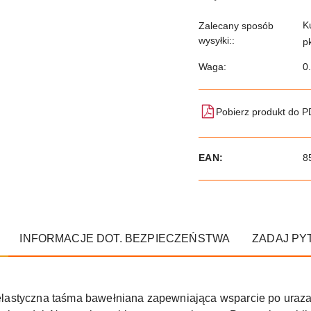
K
Zalecany sposób
wysyłki::
p
Waga:
0
Pobierz produkt do 
EAN:
8
INFORMACJE DOT. BEZPIECZEŃSTWA
ZADAJ PY
elastyczna taśma bawełniana zapewniająca wsparcie po urazac