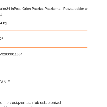
urier24 InPost, Orlen Paczka, Paczkomat, Poczta odbiór w
kt
.4 kg
PDF
592833011534
TANIE
h, przeciążeniach lub osłabieniach