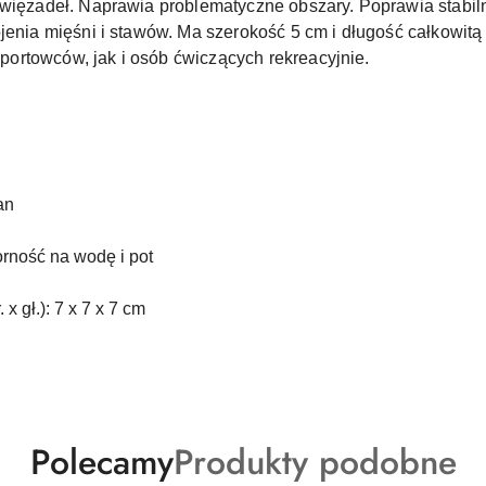
 więzadeł. Naprawia problematyczne obszary. Poprawia stabiln
ojenia mięśni i stawów. Ma szerokość 5 cm i długość całkowit
ortowców, jak i osób ćwiczących rekreacyjnie.
an
rność na wodę i pot
x gł.): 7 x 7 x 7 cm
Produkty
Produkty
Polecamy
Produkty podobne