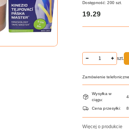
Dostępność:
200
szt.
cena:
19.29
Ilość
szt.
Zamówienie telefoniczn
Dostępność
Wysyłka w
i
4
ciągu:
dostawa
Cena przesyłki:
8
Więcej o produkcie