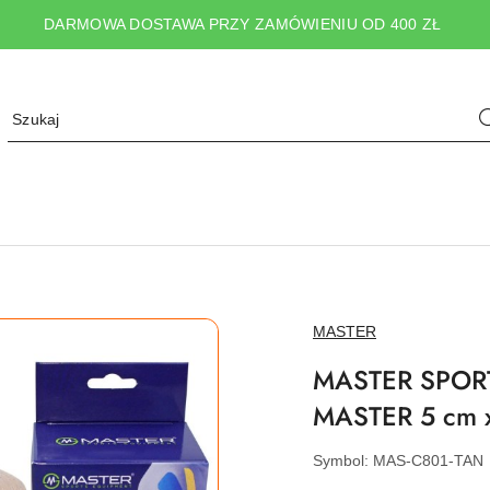
DARMOWA DOSTAWA PRZY ZAMÓWIENIU OD 400 ZŁ
NAZWA
MASTER
PRODUCENTA:
MASTER SPORT 
MASTER 5 cm 
Symbol:
MAS-C801-TAN