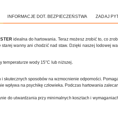
INFORMACJE DOT. BEZPIECZEŃSTWA
ZADAJ PY
STER
idealna do hartowania. Teraz możesz zrobić to, co zrob
e starej wanny ani chodzić nad staw. Dzięki naszej lodowej w
zy temperaturze wody 15°C lub niższej.
 i skutecznych sposobów na wzmocnienie odporności. Pomaga 
nie wpływa na psychikę człowieka. Podczas hartowania zaleca
anie do utwardzania przy minimalnych kosztach i wymaganiac