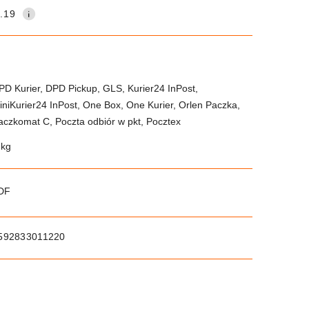
.19
PD Kurier, DPD Pickup, GLS, Kurier24 InPost,
iniKurier24 InPost, One Box, One Kurier, Orlen Paczka,
aczkomat C, Poczta odbiór w pkt, Pocztex
 kg
PDF
592833011220