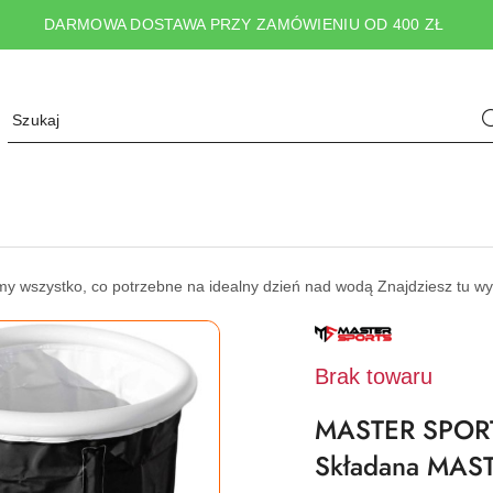
DARMOWA DOSTAWA PRZY ZAMÓWIENIU OD 400 ZŁ
wszystko, co potrzebne na idealny dzień nad wodą Znajdziesz tu wypos
NAZWA
PRODUCENTA:
MASTER
SPORT
Brak towaru
S.R.O.
MASTER SPORT 
Składana MAST