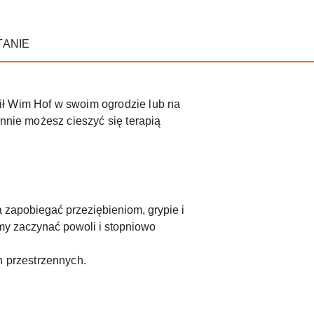
TANIE
ił Wim Hof ​​w swoim ogrodzie lub na
annie możesz cieszyć się terapią
zapobiegać przeziębieniom, grypie i
my zaczynać powoli i stopniowo
h przestrzennych.