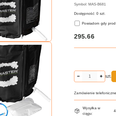
Symbol:
MAS-B681
Dostępność:
0
szt.
Powiadom gdy produ
cena:
295.66
Ilość
szt.
Zamówienie telefoniczn
Dostępność
Wysyłka w
i
4
ciągu: