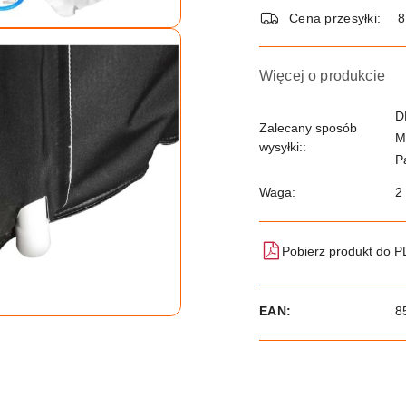
dostawa
Cena przesyłki:
8
Więcej o produkcie
D
Zalecany sposób
M
wysyłki::
P
Waga:
2
Pobierz produkt do 
EAN:
8