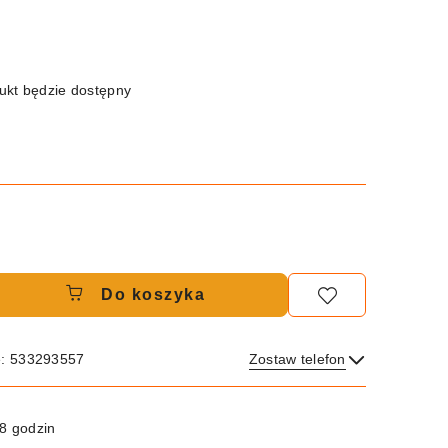
kt będzie dostępny
Do koszyka
e: 533293557
Zostaw telefon
Wyślij
8 godzin