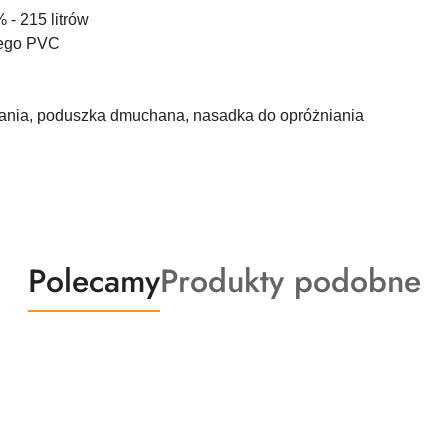
 - 215 litrów
nego PVC
nia, poduszka dmuchana, nasadka do opróżniania
Produkty
Produkty
Polecamy
Produkty podobne
o
o
statusie:
statusie: