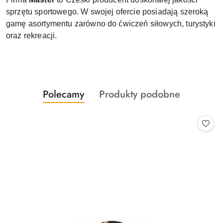
sprzętu sportowego. W swojej ofercie posiadają szeroką
gamę asortymentu zarówno do ćwiczeń siłowych, turystyki
oraz rekreacji.
Produkty
Produkty
Polecamy
Produkty podobne
Pomiń karuzelę produktów
o
o
statusie:
statusie: