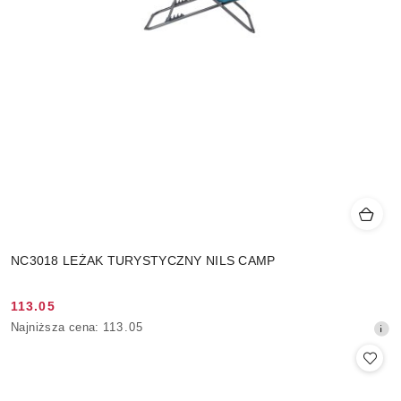
NC3018 LEŻAK TURYSTYCZNY NILS CAMP
113.05
Cena
Najniższa
Najniższa cena:
113.05
promocyjna:
cena
z
30
dni