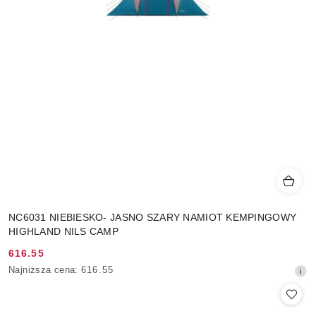
NC6031 NIEBIESKO- JASNO SZARY NAMIOT KEMPINGOWY
HIGHLAND NILS CAMP
616.55
Cena
Najniższa
Najniższa cena:
616.55
promocyjna:
cena
z
30