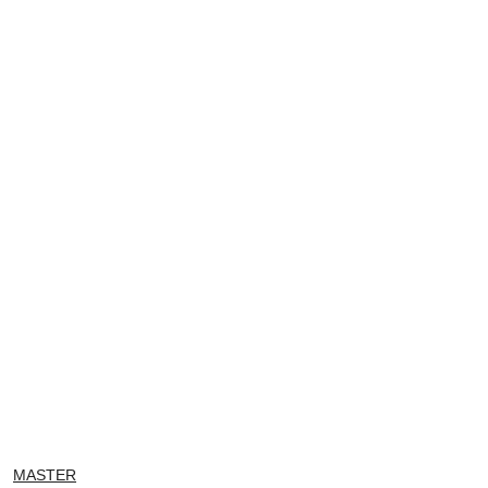
NAZWA
MASTER
PRODUCENTA: