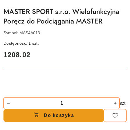
MASTER SPORT s.r.o. Wielofunkcyjna
Poręcz do Podciągania MASTER
Symbol:
MAS4A013
Dostępność:
1
szt.
cena:
1208.02
Ilość
szt.
Do koszyka