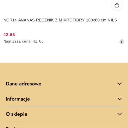
NCR14 ANANAS RĘCZNIK Z MIKROFIBRY 160x80 cm NILS
42.66
Cena
Najniższa
Najniższa cena:
42.66
promocyjna:
cena
z
30
dni
przed
obniżką
Dane adresowe
Informacje
O sklepie