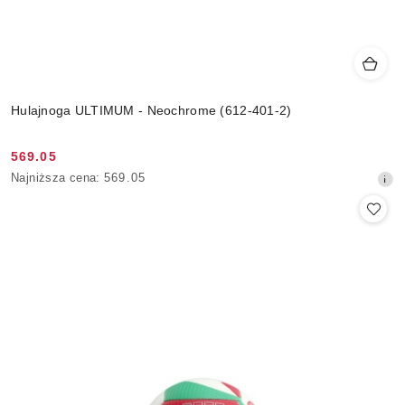
Hulajnoga ULTIMUM - Neochrome (612-401-2)
569.05
Cena
Najniższa
Najniższa cena:
569.05
promocyjna:
cena
z
30
dni
przed
obniżką